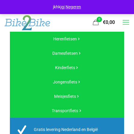
jkhkjgj
Negeren
0
€0,00
Herenfietsen
Damesfietsen
Kinderfiets
Jongensfiets
Meisjesfiets
Transportfiets
Gratis levering Nederland en België