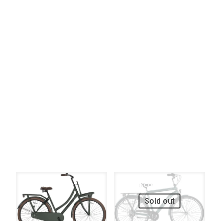
Elke Versnellingen
Filter op
Elke Remsysteem
Filter op
Elke Verlichting
UITVERKOOP
UITVERKOOP
Sold out