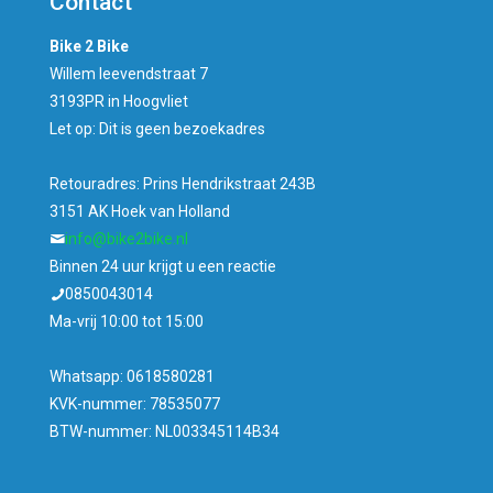
Contact
Bike 2 Bike
Willem leevendstraat 7
3193PR in Hoogvliet
Let op: Dit is geen bezoekadres
Retouradres: Prins Hendrikstraat 243B
3151 AK Hoek van Holland
info@bike2bike.nl
Binnen 24 uur krijgt u een reactie
0850043014
Ma-vrij 10:00 tot 15:00
Whatsapp: 0618580281
KVK-nummer: 78535077
BTW-nummer: NL003345114B34