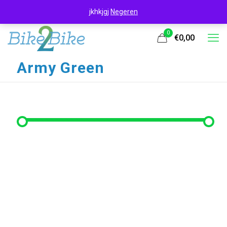
jkhkjgj
Negeren
0
€0,00
Army Green
Filter op prijs
Min. prijs
Max. prijs
Filter
Prijs:
€210
—
€340
Filter op