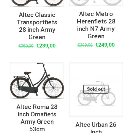
Altec Metro
Altec Classic
Herenfiets 28
Transportfiets
inch N7 Army
28 inch Army
Green
Green
Oorspronkelijke
Huidige
€
249,00
Oorspronkelijke
Huidige
€
239,00
€
399,00
€
359,00
prijs
prijs
prijs
prijs
was:
is:
was:
is:
€399,00.
€249,00
€359,00.
€239,00.
UITVERKOOP
UITVERKOOP
Sold out
Altec Roma 28
inch Omafiets
Army Green
Altec Urban 26
53cm
Inch