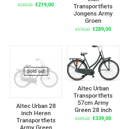
Oorspronkelijke
Huidige
€
219,00
€
299,00
Transportfiets
prijs
prijs
Jongens Army
was:
is:
Groen
€299,00.
€219,00.
Oorspronkelijke
Huidige
€
289,00
€
379,00
prijs
prijs
was:
is:
€379,00.
€289,00
UITVERKOOP
UITVERKOOP
Sold out
Altec Urban
Transportfiets
57cm Army
Altec Urban 28
Green 28 inch
inch Heren
Oorspronkelijke
Huidige
€
339,00
€
399,00
Transportfiets
prijs
prijs
Army Green