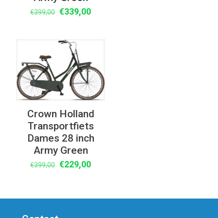
was:
is:
Oorspronkelijke
Huidige
€
339,00
€
399,00
€399,00.
€339,00
prijs
prijs
was:
is:
€399,00.
€339,00.
UITVERKOOP
Crown Holland
Transportfiets
Dames 28 inch
Army Green
Oorspronkelijke
Huidige
€
229,00
€
399,00
prijs
prijs
was:
is:
€399,00.
€229,00.