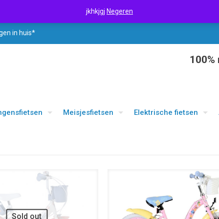
jkhkjgj
Negeren
gen in huis*
100% r
ngensfietsen
Meisjesfietsen
Elektrische fietsen
UITVERKOOP
Sold out