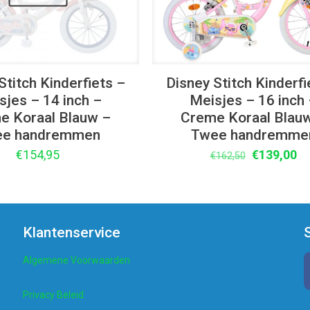
Disney Stitch Kinderfi
Stitch Kinderfiets –
Meisjes – 16 inch
sjes – 14 inch –
Creme Koraal Blau
e Koraal Blauw –
Twee handremme
ee handremmen
Oorspronke
Hu
€
139,00
€
154,95
€
162,50
prijs
pr
was:
is:
€162,50.
€1
Klantenservice
Algemene Voorwaarden
Privacy Beleid