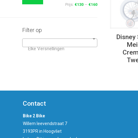
Prijs:
€130
—
€160
Filter op
Disney 
Mei
Elke Versnellingen
Crem
Tw
Contact
Bike 2 Bike
Willem leevendstraat 7
3193PR in Hoogvliet