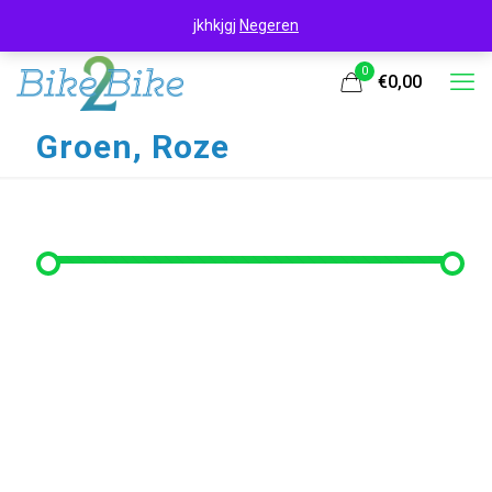
jkhkjgj
Negeren
0
€0,00
Groen, Roze
Filter op prijs
Min. prijs
Max. prijs
Filter
Prijs:
€90
—
€140
Filter op