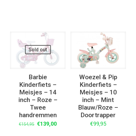
Elke Versnellingen
UITVERKOOP
Sold out
Barbie
Woezel & Pip
Kinderfiets –
Kinderfiets –
Meisjes – 14
Meisjes – 10
inch – Roze –
inch – Mint
Twee
Blauw/Roze –
handremmen
Doortrapper
Oorspronkelijke
Huidige
€
139,00
€
99,95
€
154,95
prijs
prijs