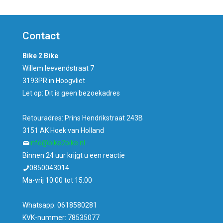
was:
is:
€154,95.
€139,00.
Contact
Bike 2 Bike
Willem leevendstraat 7
3193PR in Hoogvliet
Let op: Dit is geen bezoekadres
Retouradres: Prins Hendrikstraat 243B
3151 AK Hoek van Holland
info@bike2bike.nl
Binnen 24 uur krijgt u een reactie
0850043014
Ma-vrij 10:00 tot 15:00
Whatsapp: 0618580281
KVK-nummer: 78535077