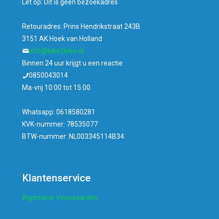
Let op: Dit is geen bezoekadres
Retouradres: Prins Hendrikstraat 243B
3151 AK Hoek van Holland
info@bike2bike.nl
Binnen 24 uur krijgt u een reactie
0850043014
Ma-vrij 10:00 tot 15:00
Whatsapp: 0618580281
KVK-nummer: 78535077
BTW-nummer: NL003345114B34
Klantenservice
Algemene Voorwaarden