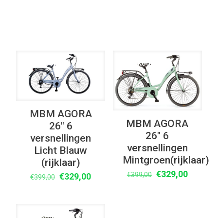
Elke Kleur
UITVERKOOP
UITVERKOOP
MBM AGORA
MBM AGORA
26″ 6
26″ 6
versnellingen
versnellingen
Licht Blauw
Mintgroen(rijklaar)
(rijklaar)
Oorspronkelijke
Huidige
€
329,00
€
399,00
Oorspronkelijke
Huidige
€
329,00
€
399,00
prijs
prijs
prijs
prijs
was:
is:
was:
is:
€399,00.
€329,00
€399,00.
€329,00.
UITVERKOOP