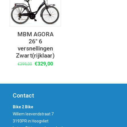
MBM AGORA
26″ 6
versnellingen
Zwart(rijklaar)
Oorspronkelijke
Huidige
€
329,00
€
399,00
prijs
prijs
was:
is:
€399,00.
€329,00.
Contact
Bike 2 Bike
Willem leevendstraat 7
3193PR in Hoogvliet