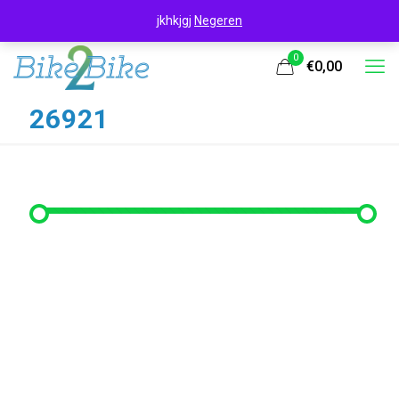
jkhkjgj
Negeren
0
€0,00
26921
Filter op prijs
Min. prijs
Max. prijs
Filter
Prijs:
€320
—
€330
Filter op