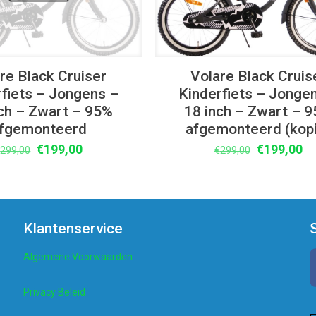
re Black Cruiser
Volare Black Cruis
rfiets – Jongens –
Kinderfiets – Jonge
ch – Zwart – 95%
18 inch – Zwart – 
fgemonteerd
afgemonteerd (kop
Oorspronkelijke
Huidige
Oorspronke
Hu
€
199,00
€
199,00
€
299,00
€
299,00
prijs
prijs
prijs
pr
was:
is:
was:
is:
€299,00.
€199,00.
€299,00.
€1
Klantenservice
Algemene Voorwaarden
Privacy Beleid