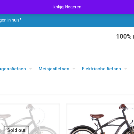
jkhkjgj
Negeren
gen in huis*
100% r
ngensfietsen
Meisjesfietsen
Elektrische fietsen
UITVERKOOP
Sold out