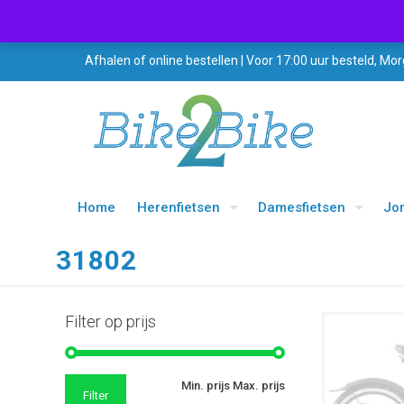
Afhalen of online bestellen | Voor 17:00 uur besteld, Mor
Home
Herenfietsen
Damesfietsen
Jo
31802
Filter op prijs
UITVERKOOP
Min. prijs
Max. prijs
Filter