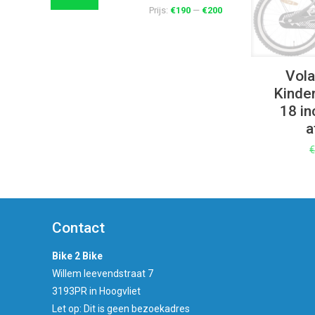
Prijs:
€190
—
€200
Vola
Kinde
18 in
a
Contact
Bike 2 Bike
Willem leevendstraat 7
3193PR in Hoogvliet
Let op: Dit is geen bezoekadres