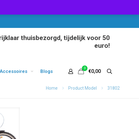
ijklaar thuisbezorgd, tijdelijk voor 50
euro!
0
€0,00
Accessoires
Blogs
Home
Product Model
31802