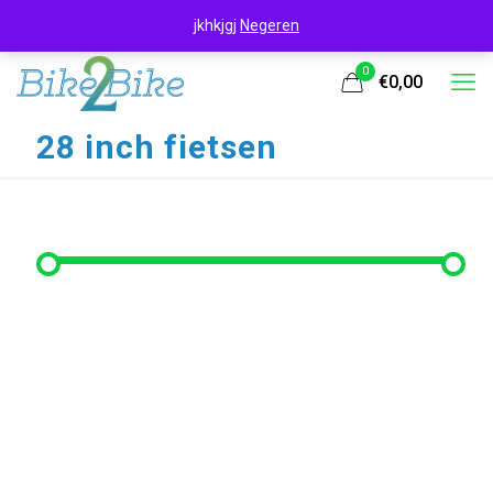
jkhkjgj
Negeren
0
€0,00
28 inch fietsen
Filter op prijs
Min. prijs
Max. prijs
Filter
Prijs:
€340
—
€350
Filter op