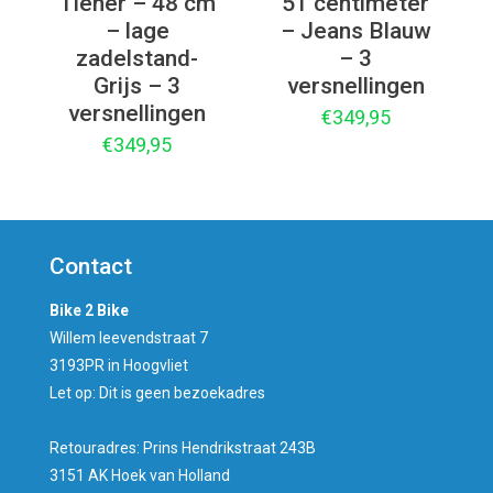
Tiener – 48 cm
51 centimeter
– lage
– Jeans Blauw
zadelstand-
– 3
Grijs – 3
versnellingen
versnellingen
€
349,95
€
349,95
Contact
Bike 2 Bike
Willem leevendstraat 7
3193PR in Hoogvliet
Let op: Dit is geen bezoekadres
Retouradres: Prins Hendrikstraat 243B
3151 AK Hoek van Holland