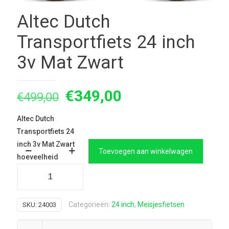
Altec Dutch
Transportfiets 24 inch
3v Mat Zwart
Oorspronkelijke
Huidige
€
349,00
€
499,00
prijs
prijs
Altec Dutch
was:
is:
Transportfiets 24
€499,00.
€349,00.
inch 3v Mat Zwart
Toevoegen aan winkelwagen
hoeveelheid
Categorieën:
24 inch
,
Meisjesfietsen
SKU:
24003