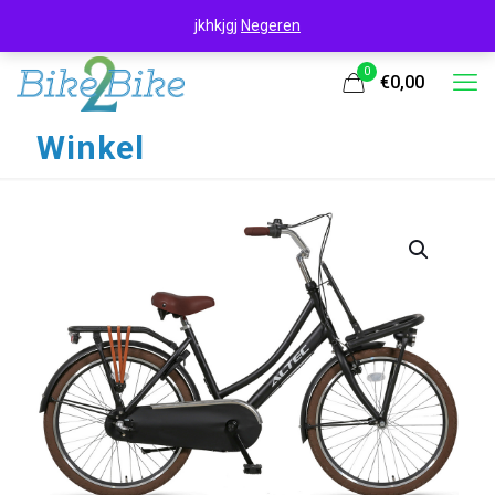
jkhkjgj
Negeren
0
€0,00
Winkel
UITVERKOOP