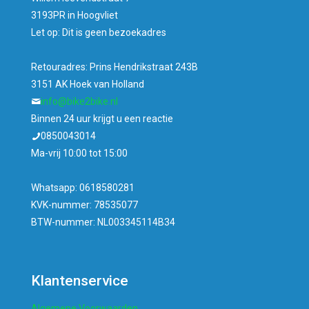
3193PR in Hoogvliet
Let op: Dit is geen bezoekadres
Retouradres: Prins Hendrikstraat 243B
3151 AK Hoek van Holland
info@bike2bike.nl
Binnen 24 uur krijgt u een reactie
0850043014
Ma-vrij 10:00 tot 15:00
Whatsapp: 0618580281
KVK-nummer: 78535077
BTW-nummer: NL003345114B34
Klantenservice
Algemene Voorwaarden