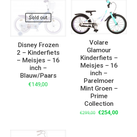
UITVERKOOP
Sold out
Volare
Disney Frozen
Glamour
2 – Kinderfiets
Kinderfiets –
– Meisjes – 16
Meisjes – 16
inch –
inch –
Blauw/Paars
Parelmoer
€
149,00
Mint Groen –
Prime
Collection
Oorspronkelijke
Huidige
€
254,00
€
299,00
prijs
prijs
was:
is:
€299,00.
€254,00