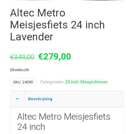
Altec Metro
Meisjesfiets 24 inch
Lavender
Oorspronkelijke
Huidige
€
279,00
€
349,00
prijs
prijs
Uitverkocht
was:
is:
€349,00.
€279,00.
Categorieën:
24 inch
,
Meisjesfietsen
SKU:
24090
Beschrijving
Altec Metro Meisjesfiets
24 inch