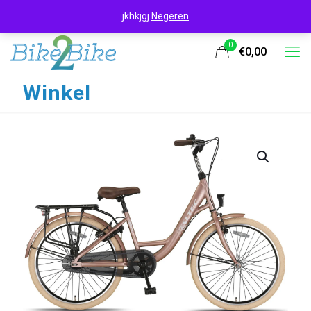
jkhkjgj
Negeren
0
€0,00
Winkel
UITVERKOOP