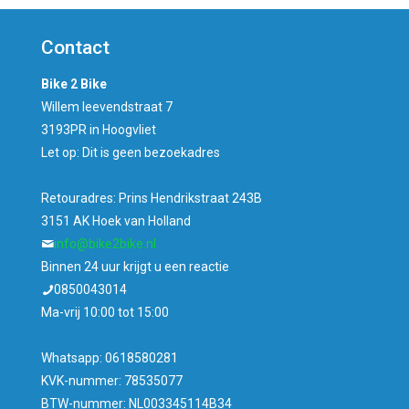
was:
is:
€399,00.
€349,00.
Contact
Bike 2 Bike
Willem leevendstraat 7
3193PR in Hoogvliet
Let op: Dit is geen bezoekadres
Retouradres: Prins Hendrikstraat 243B
3151 AK Hoek van Holland
info@bike2bike.nl
Binnen 24 uur krijgt u een reactie
0850043014
Ma-vrij 10:00 tot 15:00
Whatsapp: 0618580281
KVK-nummer: 78535077
BTW-nummer: NL003345114B34