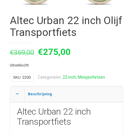
Altec Urban 22 inch Olijf
Transportfiets
Oorspronkelijke
Huidige
€
275,00
€
369,00
prijs
prijs
Uitverkocht
was:
is:
€369,00.
€275,00.
Categorieën:
22 inch
,
Meisjesfietsen
SKU:
2200
Beschrijving
Altec Urban 22 inch
Transportfiets