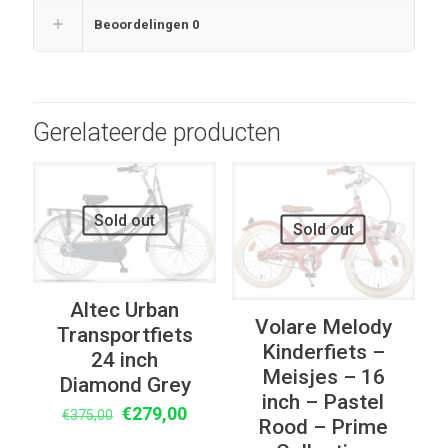
Beoordelingen
0
Gerelateerde producten
UITVERKOOP
UITVERKOOP
Sold out
Sold out
Altec Urban
Volare Melody
Transportfiets
Kinderfiets –
24 inch
Meisjes – 16
Diamond Grey
inch – Pastel
Oorspronkelijke
Huidige
€
279,00
€
375,00
Rood – Prime
prijs
prijs