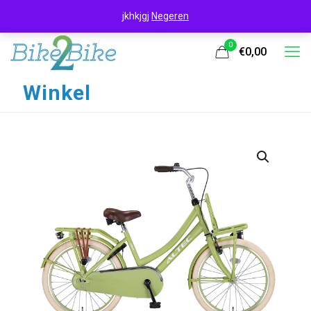
jkhkjgj
Negeren
0
€0,00
Winkel
UITVERKOOP