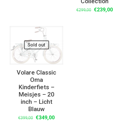
Collection
was:
is:
Oorspronkelijke
Huidige
€
239,00
€
299,00
€375,00.
€279,00.
prijs
prijs
was:
is:
€299,00.
€239,00
UITVERKOOP
Sold out
Volare Classic
Oma
Kinderfiets –
Meisjes – 20
inch – Licht
Blauw
Oorspronkelijke
Huidige
€
349,00
€
399,00
prijs
prijs