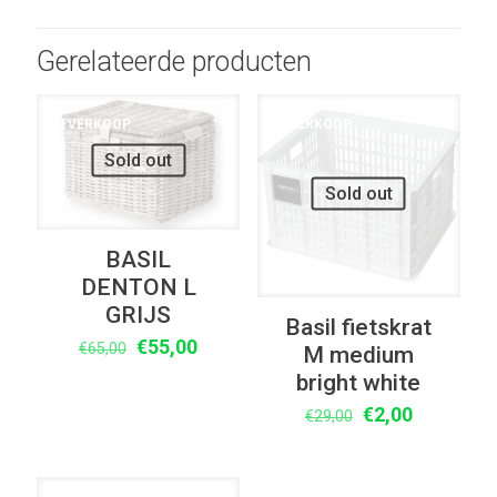
Gerelateerde producten
UITVERKOOP
UITVERKOOP
Sold out
Sold out
BASIL
DENTON L
GRIJS
Basil fietskrat
Oorspronkelijke
Huidige
€
55,00
€
65,00
M medium
prijs
prijs
bright white
was:
is:
Oorspronkelijk
Huidige
€
2,00
€
29,00
€65,00.
€55,00.
prijs
prijs
was:
is:
€29,00.
€2,00.