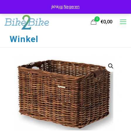
jkhkjgj
Negeren
0
€0,00
Winkel
UITVERKOOP