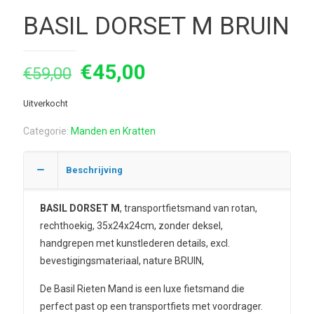
BASIL DORSET M BRUIN
Oorspronkelijke
Huidige
€
45,00
€
59,00
prijs
prijs
Uitverkocht
was:
is:
€59,00.
€45,00.
Categorie:
Manden en Kratten
Beschrijving
BASIL DORSET M
, transportfietsmand van rotan,
rechthoekig, 35x24x24cm, zonder deksel,
handgrepen met kunstlederen details, excl.
bevestigingsmateriaal, nature BRUIN,
De Basil Rieten Mand is een luxe fietsmand die
perfect past op een transportfiets met voordrager.