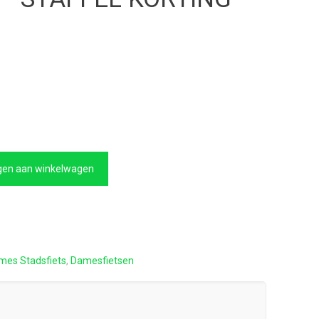
kelijke
Huidige
prijs
is:
€259,00.
en aan winkelwagen
mes Stadsfiets
,
Damesfietsen