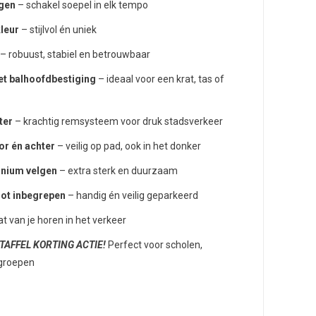
ngen
– schakel soepel in elk tempo
leur
– stijlvol én uniek
– robuust, stabiel en betrouwbaar
et balhoofdbestiging
– ideaal voor een krat, tas of
ter
– krachtig remsysteem voor druk stadsverkeer
oor én achter
– veilig op pad, ook in het donker
inium velgen
– extra sterk en duurzaam
lot inbegrepen
– handig én veilig geparkeerd
at van je horen in het verkeer
 STAFFEL KORTING ACTIE!
Perfect voor scholen,
ngroepen