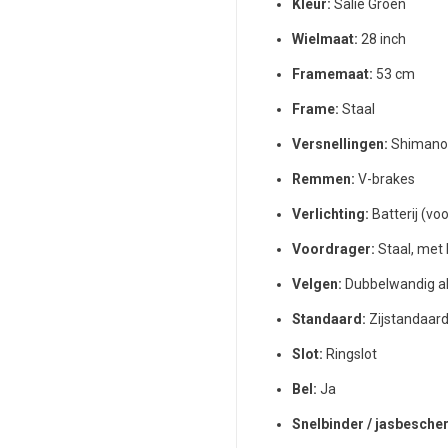
Kleur:
Salie Groen
Wielmaat:
28 inch
Framemaat:
53 cm
Frame:
Staal
Versnellingen:
Shimano
Remmen:
V-brakes
Verlichting:
Batterij (vo
Voordrager:
Staal, met
Velgen:
Dubbelwandig a
Standaard:
Zijstandaar
Slot:
Ringslot
Bel:
Ja
Snelbinder / jasbescher