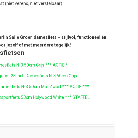
t (niet verend, niet verstelbaar)
rlin Salie Groen damesfiets – stijlvol, functioneel én
oor jezelf of met meerdere tegelijk!
sfietsen
mesfiets N-3 50cm Grijs *** ACTIE *
uant 28 inch Damesfiets N-3 50cm Grijs
Damesfiets N-3 50cm Mat Zwart *** ACTIE ***
ansportfiets 53cm Holywood White *** STAFFEL