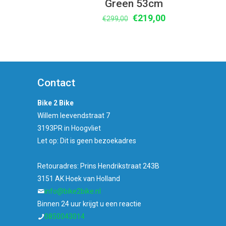
Green 53cm
Oorspronkelijke
Huidige
€
219,00
€
299,00
prijs
prijs
was:
is:
€299,00.
€219,00.
Contact
Bike 2 Bike
Willem leevendstraat 7
3193PR in Hoogvliet
Let op: Dit is geen bezoekadres
Retouradres: Prins Hendrikstraat 243B
3151 AK Hoek van Holland
info@bike2bike.nl
Binnen 24 uur krijgt u een reactie
0850043014