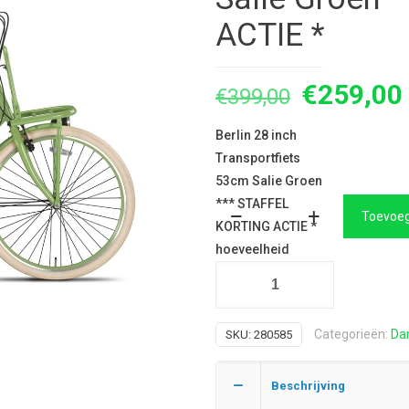
ACTIE *
Oorspron
€
259,00
€
399,00
prijs
Berlin 28 inch
was:
Transportfiets
€399,00.
53cm Salie Groen
*** STAFFEL
Toevoeg
KORTING ACTIE *
hoeveelheid
Categorieën:
Da
SKU:
280585
Beschrijving