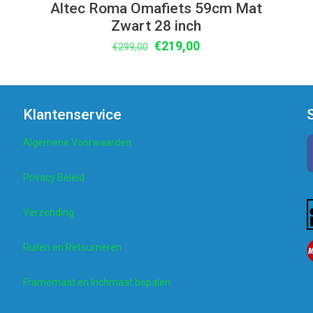
Altec Roma Omafiets 59cm Mat
Zwart 28 inch
Oorspronkelijke
Huidige
€
219,00
€
299,00
prijs
prijs
was:
is:
€299,00.
€219,00.
Klantenservice
Algemene Voorwaarden
Privacy Beleid
Verzending
Ruilen en Retourneren
Framemaat en Inchmaat bepalen