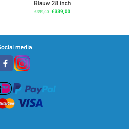
Blauw 28 inch
Oorspronkelijke
Huidige
€
339,00
€
399,00
prijs
prijs
was:
is:
€399,00.
€339,00.
Social media