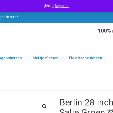
jkhkjgj
Negeren
gen in huis*
100% r
ngensfietsen
Meisjesfietsen
Elektrische fietsen
Berlin 28 inc
Salie Groen 