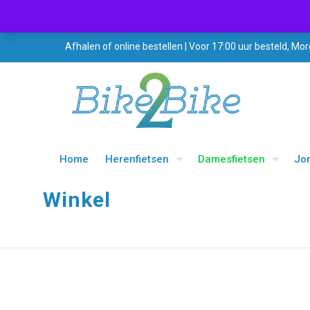
Afhalen of online bestellen | Voor 17:00 uur besteld, Mor
Home
Herenfietsen
Damesfietsen
Jo
Winkel
UITVERKOOP