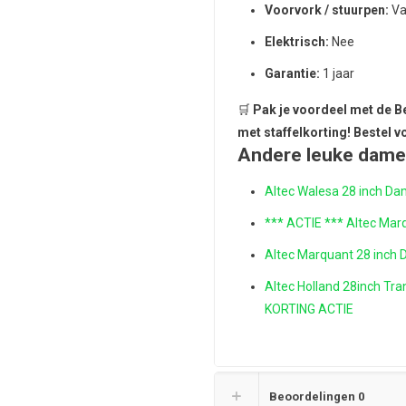
Voorvork / stuurpen:
Vas
Elektrisch:
Nee
Garantie:
1 jaar
🛒
Pak je voordeel met de Be
met staffelkorting! Bestel v
Andere leuke dame
Altec Walesa 28 inch Da
*** ACTIE ***
Altec Marq
Altec Marquant 28 inch 
Altec Holland 28inch Tr
KORTING ACTIE
Beoordelingen
0