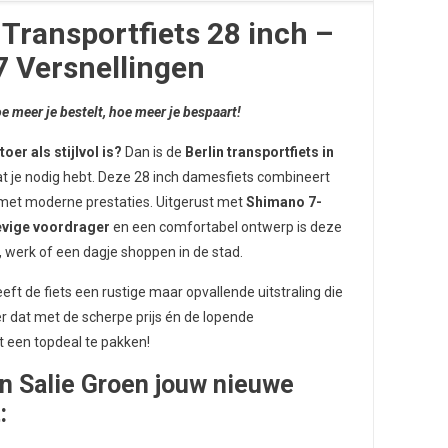
Transportfiets 28 inch –
 7 Versnellingen
meer je bestelt, hoe meer je bespaart!
oer als stijlvol is?
Dan is de
Berlin transportfiets in
t je nodig hebt. Deze 28 inch damesfiets combineert
 met moderne prestaties. Uitgerust met
Shimano 7-
evige voordrager
en een comfortabel ontwerp is deze
l, werk of een dagje shoppen in de stad.
eft de fiets een rustige maar opvallende uitstraling die
r dat met de scherpe prijs én de lopende
t een topdeal te pakken!
n Salie Groen jouw nieuwe
: