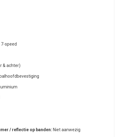
 7-speed
or & achter)
 balhoofdbevestiging
luminium
d
mer / reflectie op banden:
Niet aanwezig