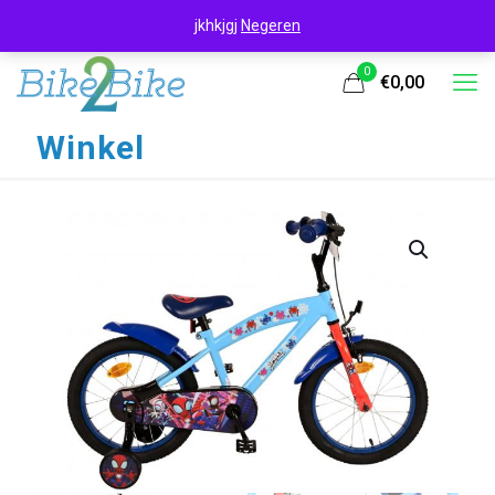
jkhkjgj
Negeren
0
€0,00
Winkel