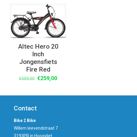
€399,00.
€339,00.
was:
is:
€379,00.
€279,00
UITVERKOOP
Altec Hero 20
Inch
Jongensfiets
Fire Red
Oorspronkelijke
Huidige
€
259,00
€
359,00
prijs
prijs
was:
is:
€359,00.
€259,00.
Contact
Bike 2 Bike
Willem leevendstraat 7
3193PR in Hoogvliet