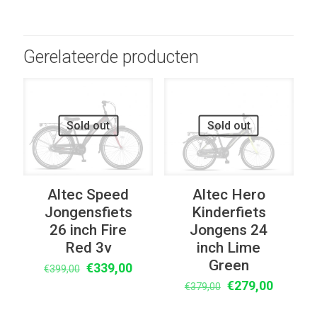
Gerelateerde producten
UITVERKOOP
UITVERKOOP
Sold out
Sold out
Altec Speed
Altec Hero
Jongensfiets
Kinderfiets
26 inch Fire
Jongens 24
Red 3v
inch Lime
Green
Oorspronkelijke
Huidige
€
339,00
€
399,00
prijs
prijs
Oorspronkelijke
Huidige
€
279,00
€
379,00
was:
is:
prijs
prijs