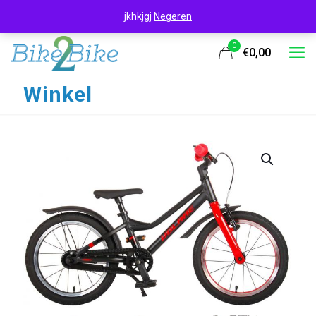
jkhkjgj
Negeren
0
€0,00
Winkel