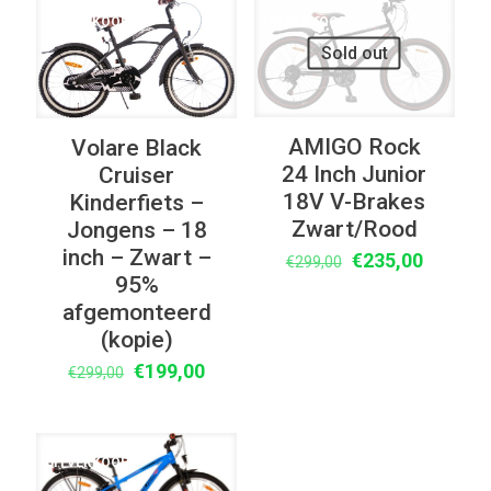
UITVERKOOP
UITVERKOOP
Sold out
AMIGO Rock
Volare Black
24 Inch Junior
Cruiser
18V V-Brakes
Kinderfiets –
Zwart/Rood
Jongens – 18
inch – Zwart –
Oorspronkelijke
Huidige
€
235,00
€
299,00
95%
prijs
prijs
afgemonteerd
was:
is:
(kopie)
€299,00.
€235,00
Oorspronkelijke
Huidige
€
199,00
€
299,00
prijs
prijs
was:
is:
€299,00.
€199,00.
UITVERKOOP