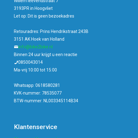
Willem leevendstraat 7
3193PR in Hoogvliet
Let op: Dit is geen bezoekadres
Retouradres: Prins Hendrikstraat 243B
3151 AK Hoek van Holland
info@bike2bike.nl
Binnen 24 uur krijgt u een reactie
0850043014
Ma-vrij 10:00 tot 15:00
Whatsapp: 0618580281
KVK-nummer: 78535077
BTW-nummer: NL003345114B34
Klantenservice