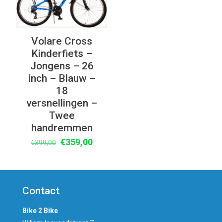
Volare Cross
Kinderfiets –
Jongens – 26
inch – Blauw –
18
versnellingen –
Twee
handremmen
Oorspronkelijke
Huidige
€
359,00
€
399,00
prijs
prijs
was:
is:
€399,00.
€359,00.
Contact
Bike 2 Bike