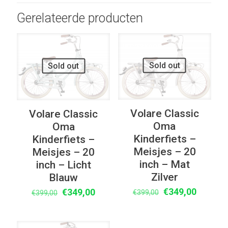
Gerelateerde producten
UITVERKOOP
UITVERKOOP
Sold out
Sold out
Volare Classic
Volare Classic
Oma
Oma
Kinderfiets –
Kinderfiets –
Meisjes – 20
Meisjes – 20
inch – Mat
inch – Licht
Zilver
Blauw
Oorspronkelijke
Huidige
Oorspronkelijke
Huidige
€
349,00
€
349,00
€
399,00
€
399,00
prijs
prijs
prijs
prijs
was:
is:
was:
is: