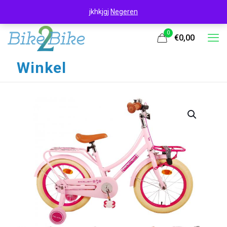
jkhkjgj
Negeren
0
€0,00
Winkel
UITVERKOOP