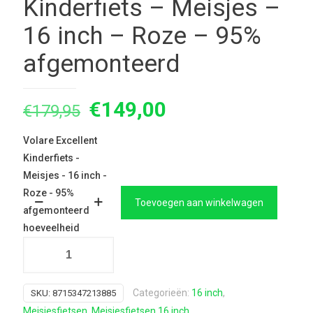
Kinderfiets – Meisjes –
16 inch – Roze – 95%
afgemonteerd
Oorspronkelijke
Huidige
€
149,00
€
179,95
prijs
prijs
Volare Excellent
was:
is:
Kinderfiets -
€179,95.
€149,00.
Meisjes - 16 inch -
Roze - 95%
Toevoegen aan winkelwagen
afgemonteerd
hoeveelheid
Categorieën:
16 inch
,
SKU:
8715347213885
Meisjesfietsen
,
Meisjesfietsen 16 inch