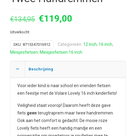
Oorspronkelijke
Huidige
€
119,00
€
134,95
prijs
prijs
Uitverkocht
was:
is:
€134,95.
€119,00.
Categorieën:
12 inch
,
16 inch
,
SKU:
8715347016912
Meisjesfietsen
,
Meisjesfietsen 16 inch
Beschrijving
Voor ieder kind is naar school en vrienden fietsen
een feestje met de Volare Lovely 16 inch kinderfiets!
Veiligheid staat voorop! Daarom heeft deze gave
fiets
geen
terugtraprem maar twee handremmen.
Ook aan het comfort is gedacht. De mooie roze
Lovely fiets heeft een handig mandje en een
poppenzitje om moeiteloos je spulletjes mee te