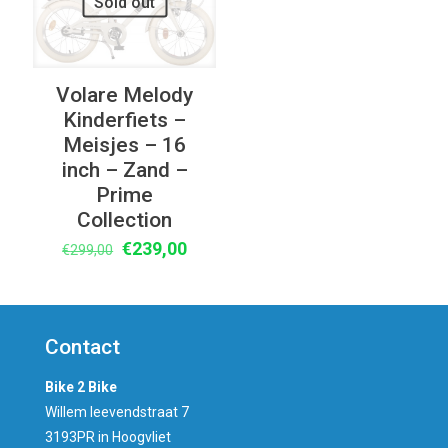
Sold out
Volare Melody
Kinderfiets –
Meisjes – 16
inch – Zand –
Prime
Collection
Oorspronkelijke
Huidige
€
239,00
€
299,00
prijs
prijs
was:
is:
€299,00.
€239,00.
Contact
Bike 2 Bike
Willem leevendstraat 7
3193PR in Hoogvliet