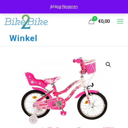
jkhkjgj
Negeren
0
€0,00
Winkel
UITVERKOOP