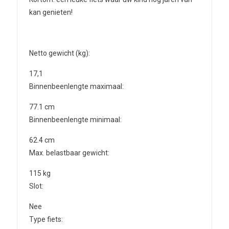
kan genieten!
Netto gewicht (kg):
17,1
Binnenbeenlengte maximaal:
77.1
cm
Binnenbeenlengte minimaal:
62.4
cm
Max. belastbaar gewicht:
115
kg
Slot:
Nee
Type fiets: