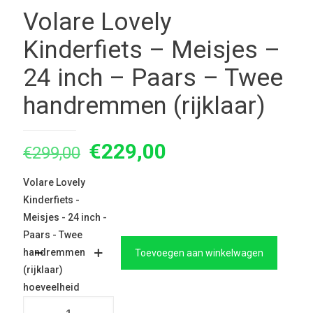
Volare Lovely
Kinderfiets – Meisjes –
24 inch – Paars – Twee
handremmen (rijklaar)
Oorspronkelijke
Huidige
€
229,00
€
299,00
prijs
prijs
Volare Lovely
was:
is:
Kinderfiets -
€299,00.
€229,00.
Meisjes - 24 inch -
Paars - Twee
handremmen
Toevoegen aan winkelwagen
(rijklaar)
hoeveelheid