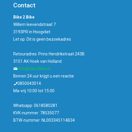
Contact
Bike 2 Bike
Willem leevendstraat 7
3193PR in Hoogvliet
Let op: Dit is geen bezoekadres
Retouradres: Prins Hendrikstraat 243B
3151 AK Hoek van Holland
info@bike2bike.nl
Binnen 24 uur krijgt u een reactie
0850043014
Ma-vrij 10:00 tot 15:00
Whatsapp: 0618580281
KVK-nummer: 78535077
BTW-nummer: NL003345114B34