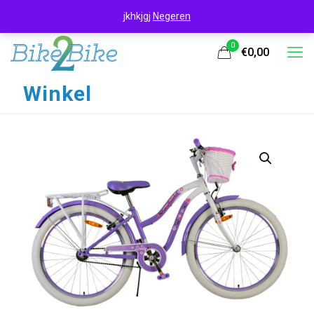
jkhkjgj
Negeren
0
€0,00
Winkel
UITVERKOOP