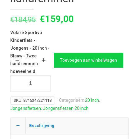
Oorspronkelijke
Huidige
€
159,00
€
184,95
prijs
prijs
Volare Sportivo
was:
is:
Kinderfiets -
€184,95.
€159,00.
Jongens - 20 inch -
Blauw - Twee
Toevoegen aan winkelwagen
handremmen
hoeveelheid
Categorieën:
20 inch
,
SKU:
8715347221118
Jongensfietsen
,
Jongensfietsen 20 inch
Beschrijving