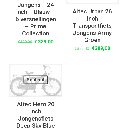
Jongens – 24
Altec Urban 26
inch – Blauw –
Inch
6 versnellingen
Transportfiets
– Prime
Jongens Army
Collection
Groen
Oorspronkelijke
Huidige
€
329,00
€
399,00
Oorspronkelijke
Huidige
€
289,00
prijs
prijs
€
379,00
prijs
prijs
was:
is:
was:
is:
€399,00.
€329,00.
€379,00.
€289,00
UITVERKOOP
Sold out
Altec Hero 20
Inch
Jongensfiets
Deep Sky Blue