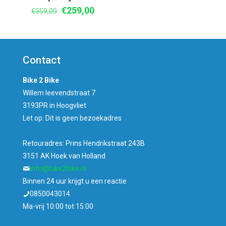
Oorspronkelijke
Huidige
€
259,00
€
359,00
prijs
prijs
was:
is:
€359,00.
€259,00.
Contact
Bike 2 Bike
Willem leevendstraat 7
3193PR in Hoogvliet
Let op: Dit is geen bezoekadres
Retouradres: Prins Hendrikstraat 243B
3151 AK Hoek van Holland
info@bike2bike.nl
Binnen 24 uur krijgt u een reactie
0850043014
Ma-vrij 10:00 tot 15:00