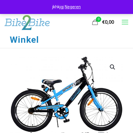
jkhkjgj
Negeren
0
€0,00
Winkel
UITVERKOOP