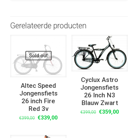
Gerelateerde producten
UITVERKOOP
UITVERKOOP
Sold out
Cyclux Astro
Altec Speed
Jongensfiets
Jongensfiets
26 Inch N3
26 inch Fire
Blauw Zwart
Red 3v
Oorspronkelijke
Huidige
€
359,00
€
399,00
Oorspronkelijke
Huidige
€
339,00
€
399,00
prijs
prijs
prijs
prijs
was:
is:
was:
is:
€399,00.
€359,00