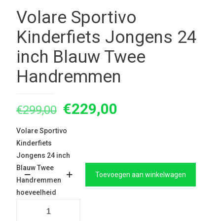
Volare Sportivo
Kinderfiets Jongens 24
inch Blauw Twee
Handremmen
Oorspronkelijke
Huidige
€
229,00
€
299,00
prijs
prijs
Volare Sportivo
was:
is:
Kinderfiets
€299,00.
€229,00.
Jongens 24 inch
Blauw Twee
Toevoegen aan winkelwagen
Handremmen
hoeveelheid