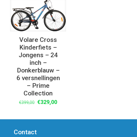
€399,00.
€339,00.
UITVERKOOP
Volare Cross
Kinderfiets –
Jongens – 24
inch –
Donkerblauw –
6 versnellingen
– Prime
Collection
Oorspronkelijke
Huidige
€
329,00
€
399,00
prijs
prijs
was:
is:
€399,00.
€329,00.
Contact