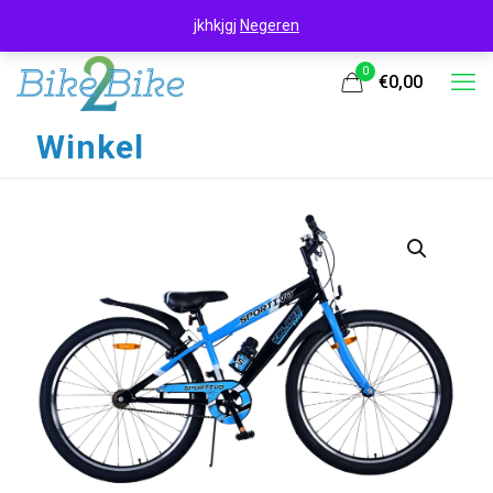
jkhkjgj
Negeren
0
€0,00
Winkel
UITVERKOOP