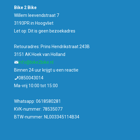
Bike 2 Bike
Willem leevendstraat 7
3193PR in Hoogvliet
Let op: Dit is geen bezoekadres
Retouradres: Prins Hendrikstraat 243B
3151 AK Hoek van Holland
info@bike2bike.nl
Binnen 24 uur krijgt u een reactie
0850043014
Ma-vrij 10:00 tot 15:00
Whatsapp: 0618580281
KVK-nummer: 78535077
BTW-nummer: NL003345114B34