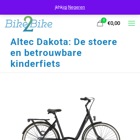
jkhkjgj
Negeren
0
€0,00
Altec Dakota: De stoere
en betrouwbare
kinderfiets