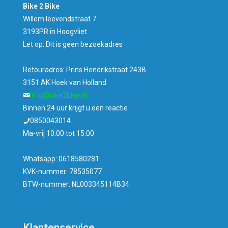
Bike 2 Bike
Willem leevendstraat 7
3193PR in Hoogvliet
Let op: Dit is geen bezoekadres
Retouradres: Prins Hendrikstraat 243B
3151 AK Hoek van Holland
info@bike2bike.nl
Binnen 24 uur krijgt u een reactie
0850043014
Ma-vrij 10:00 tot 15:00
Whatsapp: 0618580281
KVK-nummer: 78535077
BTW-nummer: NL003345114B34
Klantenservice