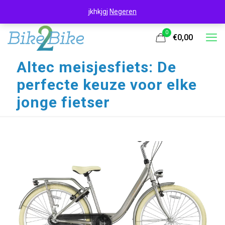
jkhkjgj
Negeren
0
€0,00
Altec meisjesfiets: De
perfecte keuze voor elke
jonge fietser