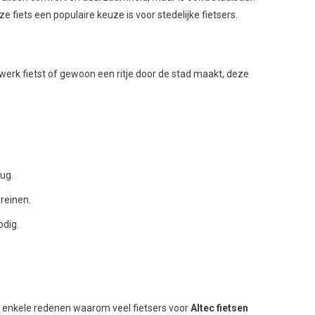
fiets een populaire keuze is voor stedelijke fietsers.
e werk fietst of gewoon een ritje door de stad maakt, deze
rug.
rreinen.
odig.
r enkele redenen waarom veel fietsers voor
Altec fietsen