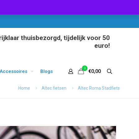
ijklaar thuisbezorgd, tijdelijk voor 50
euro!
0
€0,00
Accessoires
Blogs
Home
Altec fietsen
Altec Roma Stadfiets