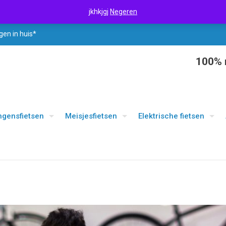
jkhkjgj
Negeren
gen in huis*
100% r
ngensfietsen
Meisjesfietsen
Elektrische fietsen