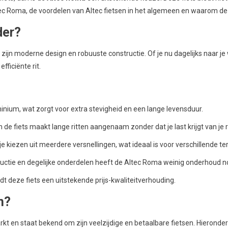
c Roma, de voordelen van Altec fietsen in het algemeen en waarom deze 
der?
r zijn moderne design en robuuste constructie. Of je nu dagelijks naar j
fficiënte rit.
nium, wat zorgt voor extra stevigheid en een lange levensduur.
de fiets maakt lange ritten aangenaam zonder dat je last krijgt van je 
je kiezen uit meerdere versnellingen, wat ideaal is voor verschillende te
ructie en degelijke onderdelen heeft de Altec Roma weinig onderhoud n
edt deze fiets een uitstekende prijs-kwaliteitverhouding.
n?
kt en staat bekend om zijn veelzijdige en betaalbare fietsen. Hieronde