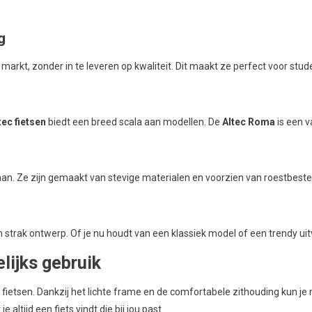
g
markt, zonder in te leveren op kwaliteit. Dit maakt ze perfect voor stud
tec fietsen
biedt een breed scala aan modellen. De
Altec Roma
is een v
an. Ze zijn gemaakt van stevige materialen en voorzien van roestbesten
rak ontwerp. Of je nu houdt van een klassiek model of een trendy uitvoerin
lijks gebruik
s fietsen. Dankzij het lichte frame en de comfortabele zithouding kun j
altijd een fiets vindt die bij jou past.