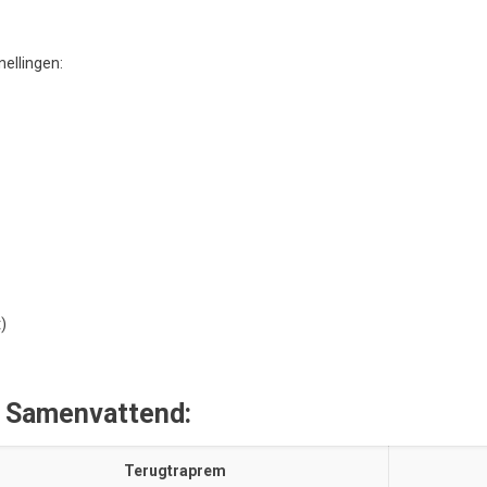
nellingen:
)
– Samenvattend:
Terugtraprem