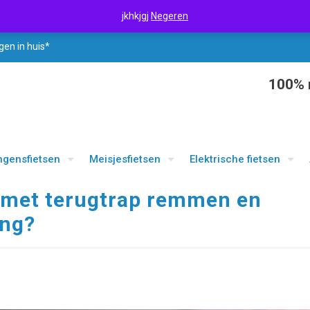
jkhkjgj
Negeren
gen in huis*
100% r
ngensfietsen
Meisjesfietsen
Elektrische fietsen
s met terugtrap remmen en
ing?