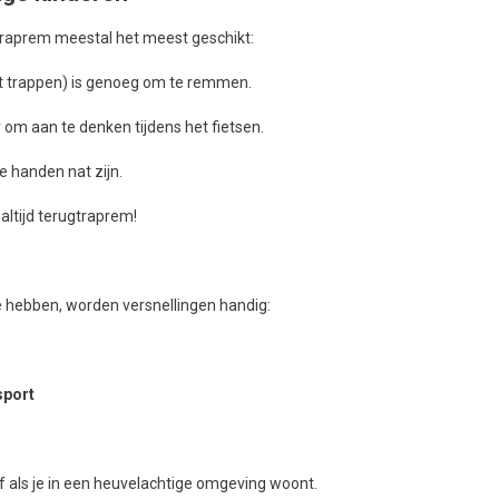
gtraprem meestal het meest geschikt:
it trappen) is genoeg om te remmen.
m aan te denken tijdens het fietsen.
je handen nat zijn.
altijd terugtraprem!
ie hebben, worden versnellingen handig:
sport
of als je in een heuvelachtige omgeving woont.