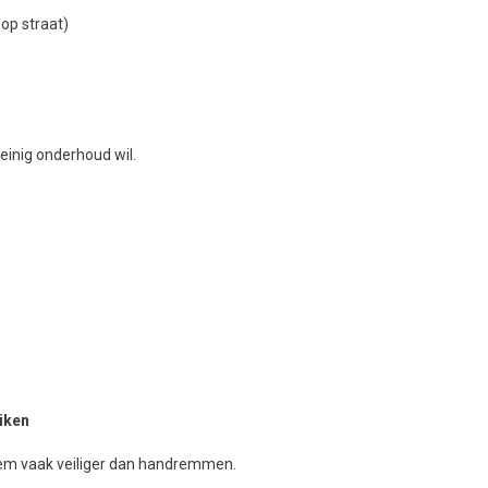
 op straat)
weinig onderhoud wil.
iken
prem vaak veiliger dan handremmen.