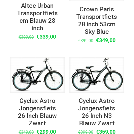
Altec Urban
Crown Paris
Transportfiets
Transportfiets
cm Blauw 28
28 inch 53cm
inch
Sky Blue
Oorspronkelijke
Huidige
€
339,00
€
399,00
Oorspronkelijke
Huidige
€
349,00
€
399,00
prijs
prijs
prijs
prijs
was:
is:
was:
is:
€399,00.
€339,00.
€399,00.
€349,00
UITVERKOOP
UITVERKOOP
Cyclux Astro
Cyclux Astro
Jongensfiets
Jongensfiets
26 Inch Blauw
26 Inch N3
Zwart
Blauw Zwart
Oorspronkelijke
Huidige
Oorspronkelijke
Huidige
€
299,00
€
359,00
€
349,00
€
399,00