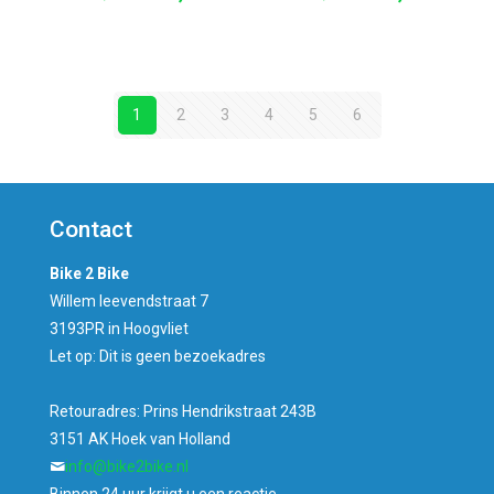
prijs
prijs
prijs
prijs
was:
is:
was:
is:
€349,00.
€299,00.
€399,00.
€359,00
1
2
3
4
5
6
Contact
Bike 2 Bike
Willem leevendstraat 7
3193PR in Hoogvliet
Let op: Dit is geen bezoekadres
Retouradres: Prins Hendrikstraat 243B
3151 AK Hoek van Holland
info@bike2bike.nl