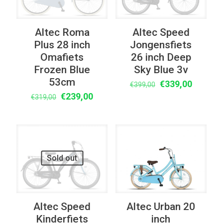
Altec Roma
Altec Speed
Plus 28 inch
Jongensfiets
Omafiets
26 inch Deep
Frozen Blue
Sky Blue 3v
53cm
Oorspronkelijke
Huidige
€
339,00
€
399,00
Oorspronkelijke
Huidige
prijs
prijs
€
239,00
€
319,00
prijs
prijs
was:
is:
was:
is:
€399,00.
€339,00
€319,00.
€239,00.
UITVERKOOP
UITVERKOOP
Sold out
Altec Speed
Altec Urban 20
Kinderfiets
inch