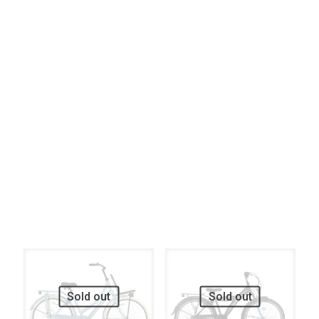
Elke Versnellingen
Filter op
Elke Remsysteem
Filter op
Elke Verlichting
UITVERKOOP
UITVERKOOP
Sold out
Sold out