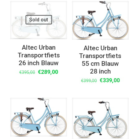
€369,00.
€275,00.
UITVERKOOP
UITVERKOOP
Sold out
Altec Urban
Altec Urban
Transportfiets
Transportfiets
26 inch Blauw
55 cm Blauw
28 inch
Oorspronkelijke
Huidige
€
289,00
€
395,00
prijs
prijs
Oorspronkelijke
Huidige
€
339,00
€
399,00
was:
is:
prijs
prijs
€395,00.
€289,00.
was:
is:
€399,00.
€339,00
UITVERKOOP
UITVERKOOP