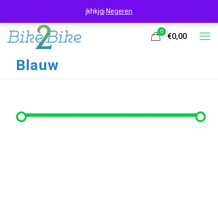
jkhkjgj
Negeren
0
€0,00
Blauw
Filter op prijs
Min. prijs
Max. prijs
Filter
Prijs:
€0
—
€380
Filter op