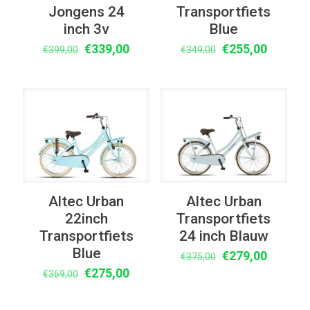
Jongens 24
Transportfiets
inch 3v
Blue
Oorspronkelijke
Huidige
Oorspronkelijke
Huidige
€
339,00
€
255,00
€
399,00
€
349,00
prijs
prijs
prijs
prijs
was:
is:
was:
is:
€399,00.
€339,00.
€349,00.
€255,00
UITVERKOOP
UITVERKOOP
Altec Urban
Altec Urban
22inch
Transportfiets
Transportfiets
24 inch Blauw
Blue
Oorspronkelijke
Huidige
€
279,00
€
375,00
Oorspronkelijke
Huidige
prijs
prijs
€
275,00
€
369,00
prijs
prijs
was:
is:
was:
is:
€375,00.
€279,00