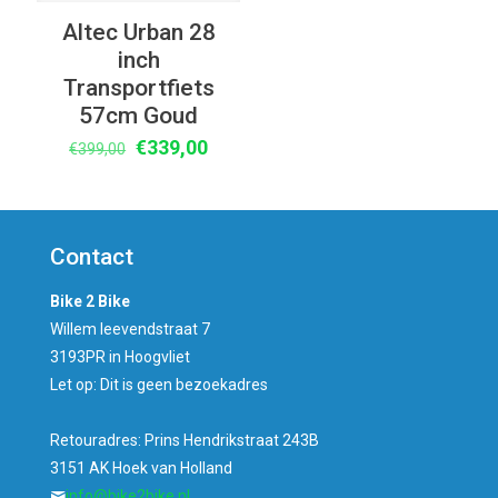
Altec Urban 28
inch
Transportfiets
57cm Goud
Oorspronkelijke
Huidige
€
339,00
€
399,00
prijs
prijs
was:
is:
€399,00.
€339,00.
Contact
Bike 2 Bike
Willem leevendstraat 7
3193PR in Hoogvliet
Let op: Dit is geen bezoekadres
Retouradres: Prins Hendrikstraat 243B
3151 AK Hoek van Holland
info@bike2bike.nl