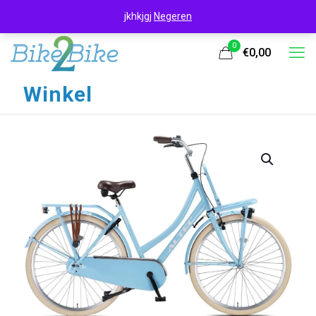
jkhkjgj
Negeren
0
€0,00
Winkel
UITVERKOOP