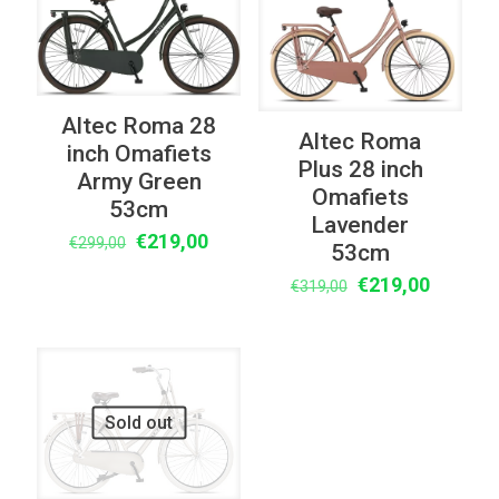
Altec Roma 28
Altec Roma
inch Omafiets
Plus 28 inch
Army Green
Omafiets
53cm
Lavender
Oorspronkelijke
Huidige
€
219,00
€
299,00
53cm
prijs
prijs
Oorspronkelijke
Huidige
€
219,00
€
319,00
was:
is:
prijs
prijs
€299,00.
€219,00.
was:
is:
€319,00.
€219,00
UITVERKOOP
Sold out