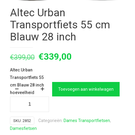
Altec Urban
Transportfiets 55 cm
Blauw 28 inch
Oorspronkelijke
Huidige
€
339,00
€
399,00
prijs
prijs
Altec Urban
was:
is:
Transportfiets 55
€399,00.
€339,00.
cm Blauw 28 inch
Toevoegen aan winkelwagen
hoeveelheid
Categorieën:
Dames Transportfietsen
,
SKU:
2852
Damesfietsen