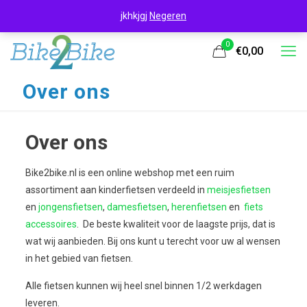
jkhkjgj
Negeren
0
€0,00
Over ons
Over ons
Bike2bike.nl is een online webshop met een ruim
assortiment aan kinderfietsen verdeeld in
meisjesfietsen
en
jongensfietsen
,
damesfietsen
,
herenfietsen
en
fiets
accessoires
. De beste kwaliteit voor de laagste prijs, dat is
wat wij aanbieden. Bij ons kunt u terecht voor uw al wensen
in het gebied van fietsen.
Alle fietsen kunnen wij heel snel binnen 1/2 werkdagen
leveren.