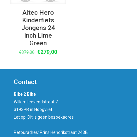
Altec Hero
Kinderfiets
Jongens 24
inch Lime
Green
Oorspronkelijke
Huidige
€
279,00
€
379,00
prijs
prijs
was:
is:
€379,00.
€279,00.
Contact
Bike 2 Bike
Willem leevendstraat 7
3193PR in Hoogvliet
Let op: Dit is geen bezoekadres
Retouradres: Prins Hendrikstraat 243B