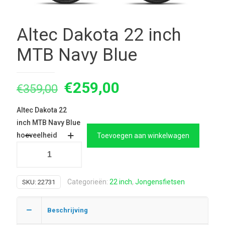
Altec Dakota 22 inch
MTB Navy Blue
Oorspronkelijke
Huidige
€
259,00
€
359,00
prijs
prijs
Altec Dakota 22
was:
is:
inch MTB Navy Blue
€359,00.
€259,00.
hoeveelheid
Toevoegen aan winkelwagen
Categorieën:
22 inch
,
Jongensfietsen
SKU:
22731
Beschrijving