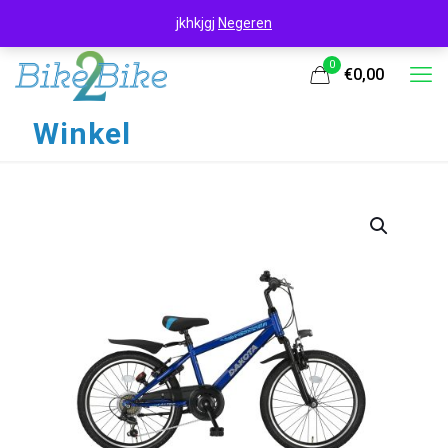
jkhkjgj
Negeren
0
€0,00
Winkel
UITVERKOOP