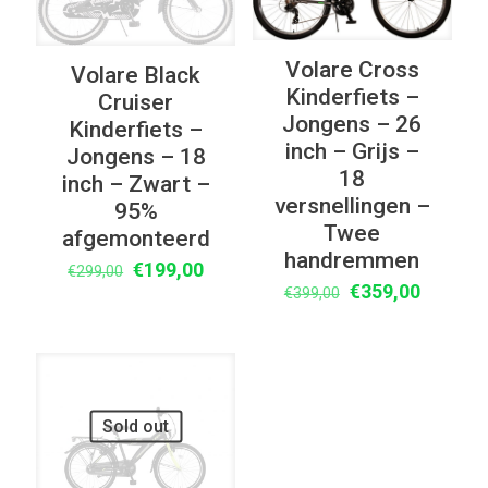
Volare Cross
Volare Black
Kinderfiets –
Cruiser
Jongens – 26
Kinderfiets –
inch – Grijs –
Jongens – 18
18
inch – Zwart –
versnellingen –
95%
Twee
afgemonteerd
handremmen
Oorspronkelijke
Huidige
€
199,00
€
299,00
Oorspronkelijke
Huidige
€
359,00
€
399,00
prijs
prijs
prijs
prijs
was:
is:
was:
is:
€299,00.
€199,00.
€399,00.
€359,00
UITVERKOOP
Sold out