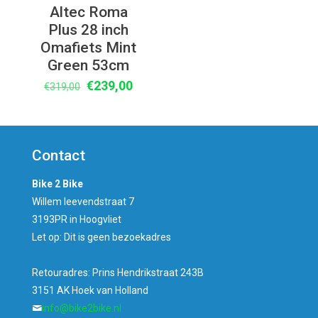
Altec Roma
Plus 28 inch
Omafiets Mint
Green 53cm
Oorspronkelijke
Huidige
€
239,00
€
319,00
prijs
prijs
was:
is:
€319,00.
€239,00.
Contact
Bike 2 Bike
Willem leevendstraat 7
3193PR in Hoogvliet
Let op: Dit is geen bezoekadres
Retouradres: Prins Hendrikstraat 243B
3151 AK Hoek van Holland
info@bike2bike.nl