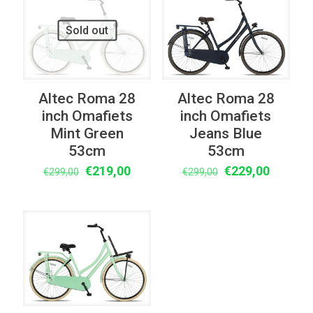
UITVERKOOP
UITVERKOOP
Sold out
Altec Roma 28
Altec Roma 28
inch Omafiets
inch Omafiets
Mint Green
Jeans Blue
53cm
53cm
Oorspronkelijke
Huidige
Oorspronkelijke
Huidige
€
219,00
€
229,00
€
299,00
€
299,00
prijs
prijs
prijs
prijs
was:
is:
was:
is:
€299,00.
€219,00.
€299,00.
€229,00
UITVERKOOP