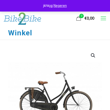
jkhkjgj
Negeren
0
€0,00
Winkel
UITVERKOOP