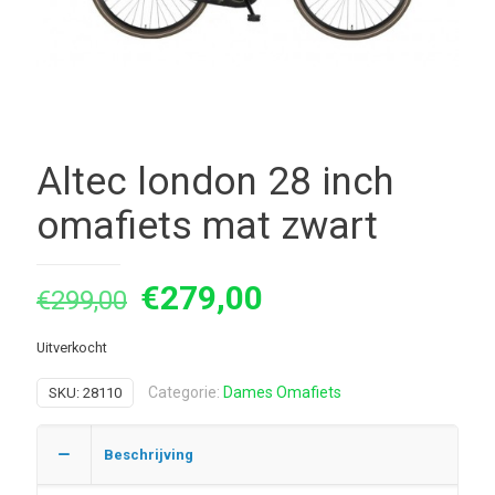
Altec london 28 inch
omafiets mat zwart
Oorspronkelijke
Huidige
€
279,00
€
299,00
prijs
prijs
Uitverkocht
was:
is:
€299,00.
€279,00.
Categorie:
Dames Omafiets
SKU:
28110
Beschrijving