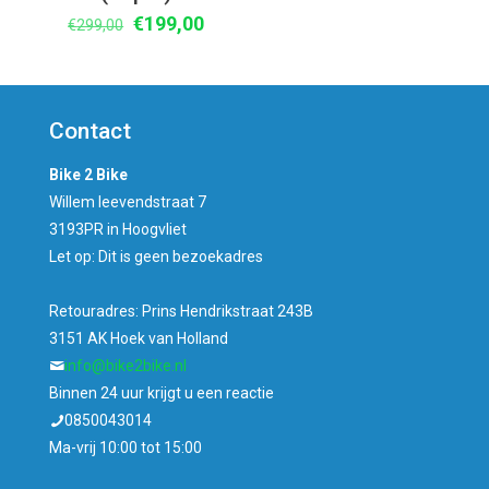
Oorspronkelijke
Huidige
€
199,00
€
299,00
prijs
prijs
was:
is:
€299,00.
€199,00.
Contact
Bike 2 Bike
Willem leevendstraat 7
3193PR in Hoogvliet
Let op: Dit is geen bezoekadres
Retouradres: Prins Hendrikstraat 243B
3151 AK Hoek van Holland
info@bike2bike.nl
Binnen 24 uur krijgt u een reactie
0850043014
Ma-vrij 10:00 tot 15:00