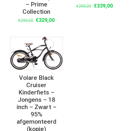
– Prime
Oorspronkelijke
Huidige
€
339,00
€
399,00
Collection
prijs
prijs
Oorspronkelijke
Huidige
€
329,00
was:
is:
€
399,00
prijs
prijs
€399,00.
€339,00
was:
is:
€399,00.
€329,00.
UITVERKOOP
Volare Black
Cruiser
Kinderfiets –
Jongens – 18
inch – Zwart –
95%
afgemonteerd
(kopie)