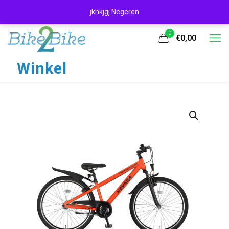
jkhkjgj
Negeren
0
€0,00
Winkel
UITVERKOOP