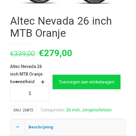
Altec Nevada 26 inch
MTB Oranje
Oorspronkelijke
Huidige
€
279,00
€
339,00
prijs
prijs
Altec Nevada 26
was:
is:
inch MTB Oranje
€339,00.
€279,00.
hoeveelheid
Toevoegen aan winkelwagen
Categorieën:
26 inch
,
Jongensfietsen
SKU:
26872
Beschrijving