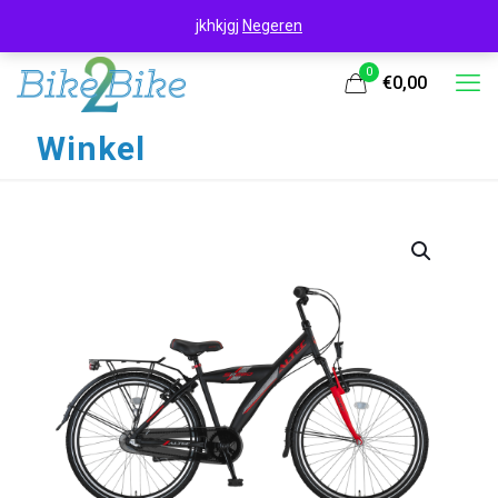
jkhkjgj
Negeren
0
€0,00
Winkel
UITVERKOOP