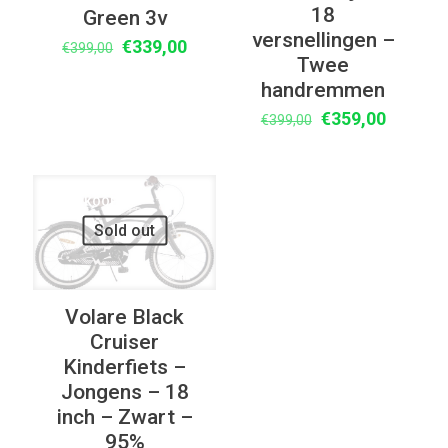
18
Green 3v
versnellingen –
Oorspronkelijke
Huidige
€
339,00
€
399,00
Twee
prijs
prijs
handremmen
was:
is:
Oorspronkelijke
Huidige
€
359,00
€399,00.
€339,00.
€
399,00
prijs
prijs
was:
is:
€399,00.
€359,00
UITVERKOOP
Sold out
Volare Black
Cruiser
Kinderfiets –
Jongens – 18
inch – Zwart –
95%