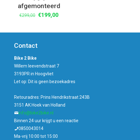
afgemonteerd
Oorspronkelijke
Huidige
€
199,00
€
299,00
prijs
prijs
was:
is:
€299,00.
€199,00.
Contact
Bike 2 Bike
Willem leevendstraat 7
3193PR in Hoogvliet
Let op: Dit is geen bezoekadres
Retouradres: Prins Hendrikstraat 243B
3151 AK Hoek van Holland
info@bike2bike.nl
Binnen 24 uur krijgt u een reactie
0850043014
Ma-vrij 10:00 tot 15:00