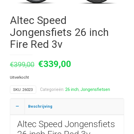
Altec Speed
Jongensfiets 26 inch
Fire Red 3v
Oorspronkelijke
Huidige
€
339,00
€
399,00
prijs
prijs
Uitverkocht
was:
is:
€399,00.
€339,00.
Categorieën:
26 inch
,
Jongensfietsen
SKU:
26023
Beschrijving
Altec Speed Jongensfiets