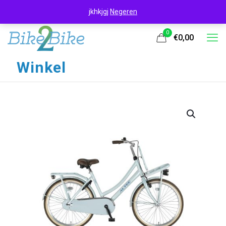
jkhkjgj
Negeren
0
€0,00
Winkel
UITVERKOOP