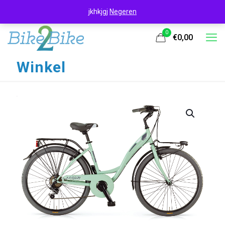
jkhkjgj
Negeren
0
€0,00
Winkel
UITVERKOOP