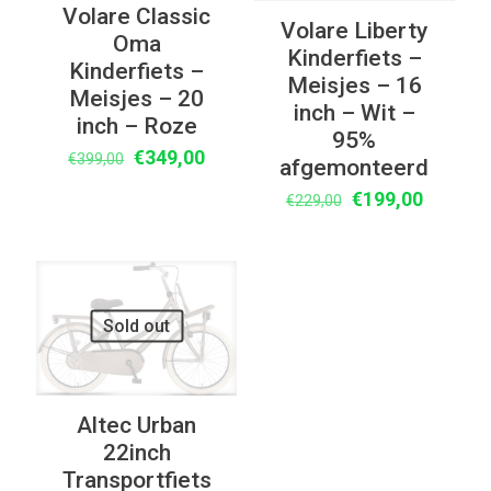
Volare Classic
Volare Liberty
Oma
Kinderfiets –
Kinderfiets –
Meisjes – 16
Meisjes – 20
inch – Wit –
inch – Roze
95%
Oorspronkelijke
Huidige
€
349,00
€
399,00
afgemonteerd
prijs
prijs
Oorspronkelijke
Huidige
€
199,00
€
229,00
was:
is:
prijs
prijs
€399,00.
€349,00.
was:
is:
€229,00.
€199,00
UITVERKOOP
Sold out
Altec Urban
22inch
Transportfiets