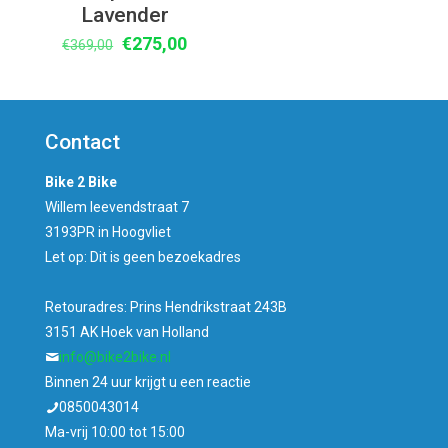
Lavender
Oorspronkelijke
Huidige
€
275,00
€
369,00
prijs
prijs
was:
is:
€369,00.
€275,00.
Contact
Bike 2 Bike
Willem leevendstraat 7
3193PR in Hoogvliet
Let op: Dit is geen bezoekadres
Retouradres: Prins Hendrikstraat 243B
3151 AK Hoek van Holland
info@bike2bike.nl
Binnen 24 uur krijgt u een reactie
0850043014
Ma-vrij 10:00 tot 15:00