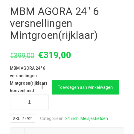
MBM AGORA 24″ 6
versnellingen
Mintgroen(rijklaar)
Oorspronkelijke
Huidige
€
319,00
€
399,00
prijs
prijs
MBM AGORA 24" 6
was:
is:
versnellingen
€399,00.
€319,00.
Mintgroen(rijklaar)
Toevoegen aan winkelwagen
hoeveelheid
Categorieën:
24 inch
,
Meisjesfietsen
SKU:
24921