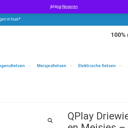
jkhkjgj
Negeren
gen in huis*
100% r
ngensfietsen
Meisjesfietsen
Elektrische fietsen
QPlay Driewi
en Meisjes –