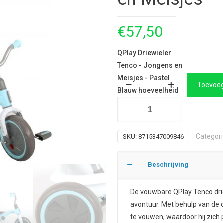
€
57,50
QPlay Driewieler
Tenco - Jongens en
Meisjes - Pastel
Toevoeg
Blauw hoeveelheid
Categor
SKU:
8715347009846
Beschrijving
De vouwbare QPlay Tenco dri
avontuur. Met behulp van de d
te vouwen, waardoor hij zic