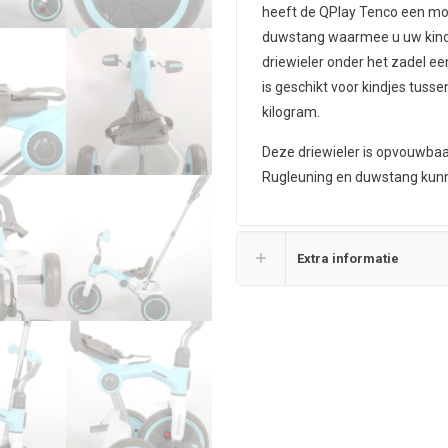
heeft de QPlay Tenco een mog
duwstang waarmee u uw kindje
driewieler onder het zadel ee
is geschikt voor kindjes tuss
kilogram.
Deze driewieler is opvouwbaar
Rugleuning en duwstang ku
Extra informatie