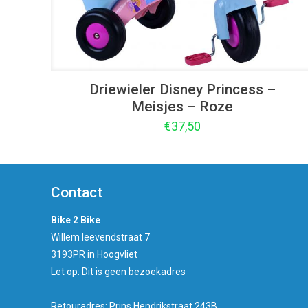
Driewieler Disney Princess –
Meisjes – Roze
€
37,50
Contact
Bike 2 Bike
Willem leevendstraat 7
3193PR in Hoogvliet
Let op: Dit is geen bezoekadres
Retouradres: Prins Hendrikstraat 243B