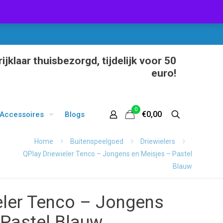
ijklaar thuisbezorgd, tijdelijk voor 50
euro!
0
€0,00
Accessoires
Blogs
Home
Buitenspeelgoed
Driewielers
QPlay Driewieler Tenco – Jongens en Meisjes – Pastel
Blauw
eler Tenco – Jongens
 Pastel Blauw