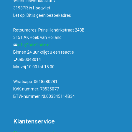
Willem leevendstraat 7
3193PR in Hoogvliet
Let op: Dit is geen bezoekadres
Retouradres: Prins Hendrikstraat 243B
3151 AK Hoek van Holland
info@bike2bike.nl
Binnen 24 uur krijgt u een reactie
0850043014
Ma-vrij 10:00 tot 15:00
Whatsapp: 0618580281
KVK-nummer: 78535077
BTW-nummer: NL003345114B34
Klantenservice