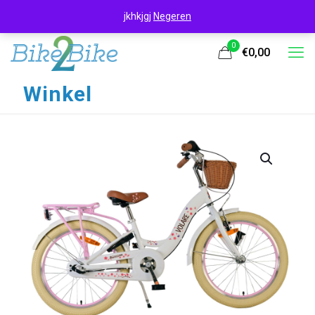
jkhkjgj
Negeren
0
€0,00
Winkel
UITVERKOOP