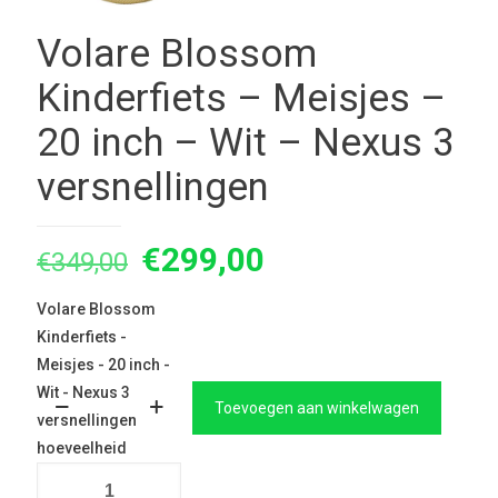
Volare Blossom
Kinderfiets – Meisjes –
20 inch – Wit – Nexus 3
versnellingen
Oorspronkelijke
Huidige
€
299,00
€
349,00
prijs
prijs
Volare Blossom
was:
is:
Kinderfiets -
€349,00.
€299,00.
Meisjes - 20 inch -
Wit - Nexus 3
Toevoegen aan winkelwagen
versnellingen
hoeveelheid