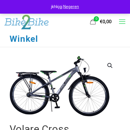
jkhkjgj
Negeren
0
€0,00
Winkel
UITVERKOOP
Volare Cross