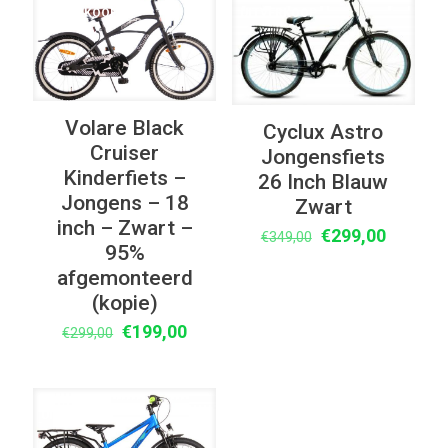
UITVERKOOP
UITVERKOOP
Volare Black
Cyclux Astro
Cruiser
Jongensfiets
Kinderfiets –
26 Inch Blauw
Jongens – 18
Zwart
inch – Zwart –
Oorspronkelijke
Huidige
€
299,00
€
349,00
95%
prijs
prijs
afgemonteerd
was:
is:
(kopie)
€349,00.
€299,00
Oorspronkelijke
Huidige
€
199,00
€
299,00
prijs
prijs
was:
is:
€299,00.
€199,00.
UITVERKOOP