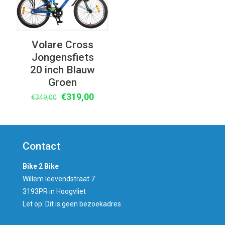
Volare Cross
Jongensfiets
20 inch Blauw
Groen
Oorspronkelijke
Huidige
€
319,00
€
349,00
prijs
prijs
was:
is:
€349,00.
€319,00.
Contact
Bike 2 Bike
Willem leevendstraat 7
3193PR in Hoogvliet
Let op: Dit is geen bezoekadres