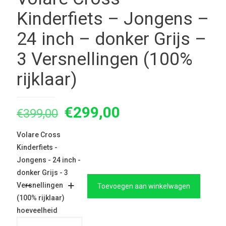
Kinderfiets – Jongens –
24 inch – donker Grijs –
3 Versnellingen (100%
rijklaar)
Oorspronkelijke
Huidige
€
299,00
€
399,00
prijs
prijs
Volare Cross
was:
is:
Kinderfiets -
€399,00.
€299,00.
Jongens - 24 inch -
donker Grijs - 3
Versnellingen
Toevoegen aan winkelwagen
(100% rijklaar)
hoeveelheid