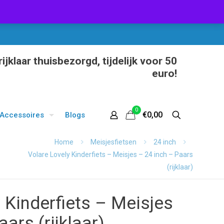
ijklaar thuisbezorgd, tijdelijk voor 50
euro!
0
€0,00
Accessoires
Blogs
Home
Meisjesfietsen
24 inch
Volare Lovely Kinderfiets – Meisjes – 24 inch – Paars
(rijklaar)
 Kinderfiets – Meisjes
ars (rijklaar)