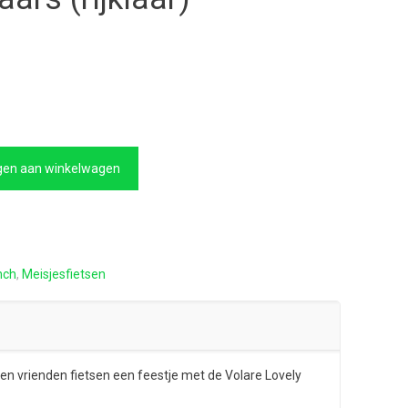
kelijke
Huidige
prijs
is:
€229,00.
en aan winkelwagen
nch
,
Meisjesfietsen
l en vrienden fietsen een feestje met de Volare Lovely