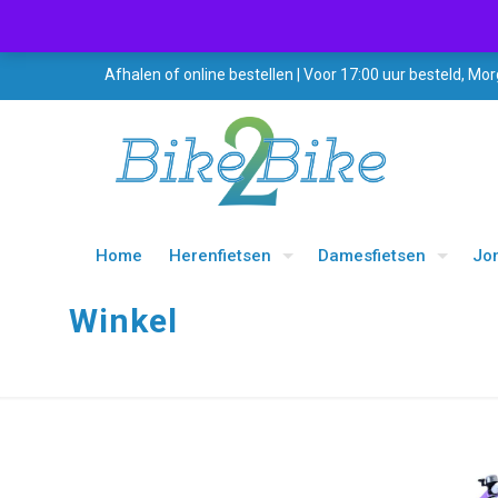
Afhalen of online bestellen | Voor 17:00 uur besteld, Mor
Home
Herenfietsen
Damesfietsen
Jo
Winkel
UITVERKOOP