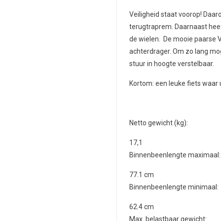
Veiligheid staat voorop! Daa
terugtraprem. Daarnaast heeft
de wielen. De mooie paarse Vo
achterdrager. Om zo lang moge
stuur in hoogte verstelbaar.
Kortom: een leuke fiets waar 
Netto gewicht (kg):
17,1
Binnenbeenlengte maximaal:
77.1
cm
Binnenbeenlengte minimaal:
62.4
cm
Max. belastbaar gewicht: