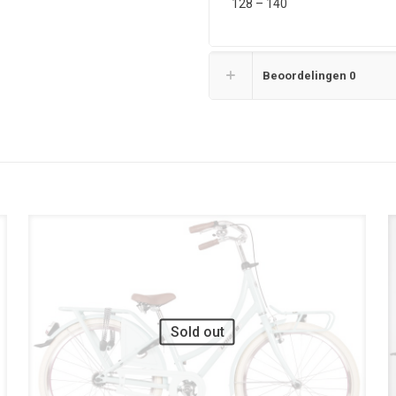
128 – 140
Beoordelingen
0
UITVERKOOP
Sold out