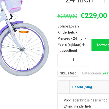
Oorspron
€
229,00
€
299,00
prijs
Volare Lovely
was:
Kinderfiets -
€299,00.
Meisjes - 24 inch -
Paars (rijklaar)
Toevoeg
hoeveelheid
Categorieën:
24 i
SKU:
24630
Beschrijving
Voor ieder kind is naar schoo
24 inch kinderfiets!