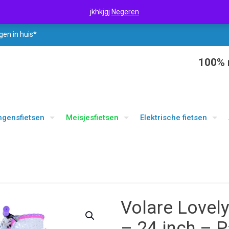
jkhkjgj
Negeren
gen in huis*
100% r
ngensfietsen
Meisjesfietsen
Elektrische fietsen
Volare Lovely
– 24 inch – Pa