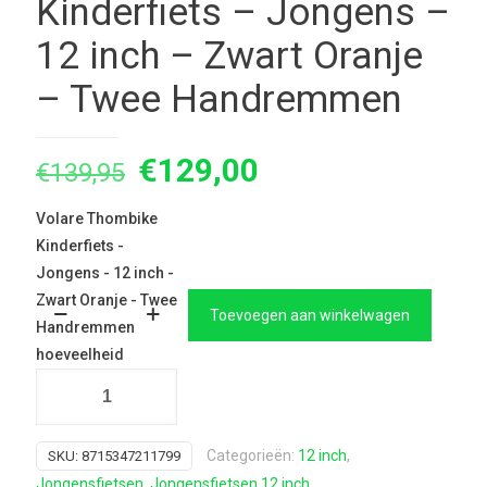
Kinderfiets – Jongens –
12 inch – Zwart Oranje
– Twee Handremmen
Oorspronkelijke
Huidige
€
129,00
€
139,95
prijs
prijs
Volare Thombike
was:
is:
Kinderfiets -
€139,95.
€129,00.
Jongens - 12 inch -
Zwart Oranje - Twee
Toevoegen aan winkelwagen
Handremmen
hoeveelheid
Categorieën:
12 inch
,
SKU:
8715347211799
Jongensfietsen
,
Jongensfietsen 12 inch