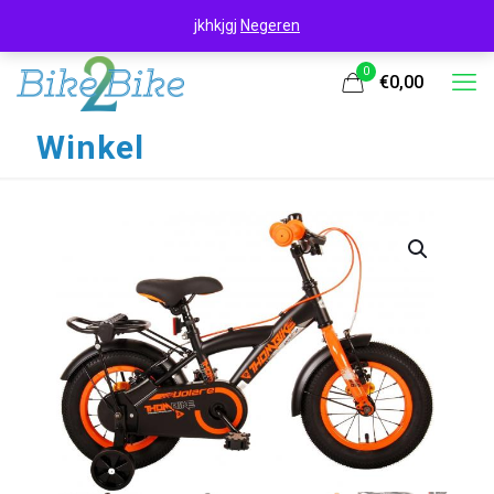
jkhkjgj
Negeren
0
€0,00
Winkel
UITVERKOOP