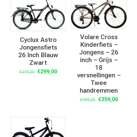
UITVERKOOP
UITVERKOOP
Volare Cross
Cyclux Astro
Kinderfiets –
Jongensfiets
Jongens – 26
26 Inch Blauw
inch – Grijs –
Zwart
18
Oorspronkelijke
Huidige
€
299,00
€
349,00
versnellingen –
prijs
prijs
Twee
was:
is:
handremmen
€349,00.
€299,00.
Oorspronkelijke
Huidige
€
359,00
€
399,00
prijs
prijs
was:
is:
€399,00.
€359,00
UITVERKOOP