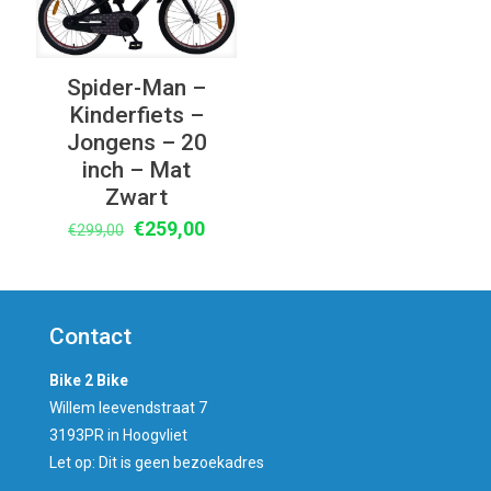
Spider-Man –
Kinderfiets –
Jongens – 20
inch – Mat
Zwart
Oorspronkelijke
Huidige
€
259,00
€
299,00
prijs
prijs
was:
is:
€299,00.
€259,00.
Contact
Bike 2 Bike
Willem leevendstraat 7
3193PR in Hoogvliet
Let op: Dit is geen bezoekadres