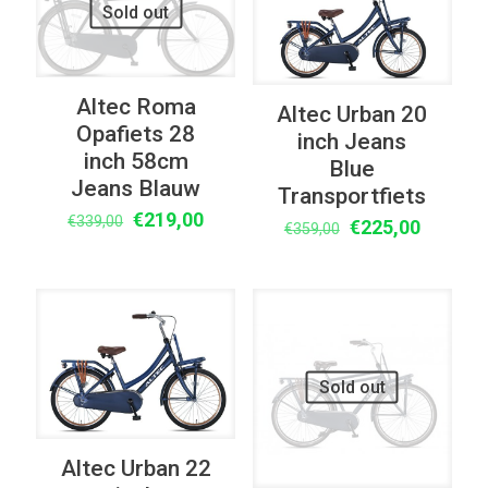
Sold out
Altec Roma
Altec Urban 20
Opafiets 28
inch Jeans
inch 58cm
Blue
Jeans Blauw
Transportfiets
Oorspronkelijke
Huidige
€
219,00
€
339,00
Oorspronkelijke
Huidige
€
225,00
€
359,00
prijs
prijs
prijs
prijs
was:
is:
was:
is:
€339,00.
€219,00.
€359,00.
€225,00
UITVERKOOP
UITVERKOOP
Sold out
Altec Urban 22