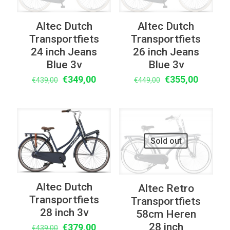
Altec Dutch
Altec Dutch
Transportfiets
Transportfiets
24 inch Jeans
26 inch Jeans
Blue 3v
Blue 3v
Oorspronkelijke
Huidige
Oorspronkelijke
Huidige
€
349,00
€
355,00
€
439,00
€
449,00
prijs
prijs
prijs
prijs
was:
is:
was:
is:
€439,00.
€349,00.
€449,00.
€355,00
UITVERKOOP
UITVERKOOP
Sold out
Altec Dutch
Altec Retro
Transportfiets
Transportfiets
28 inch 3v
58cm Heren
28 inch
Oorspronkelijke
Huidige
€
379,00
€
439,00