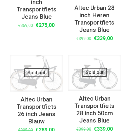
inch
Altec Urban 28
Transportfiets
inch Heren
Jeans Blue
Transportfiets
Oorspronkelijke
Huidige
€
275,00
€
369,00
Jeans Blue
prijs
prijs
Oorspronkelijke
Huidige
€
339,00
was:
is:
€
399,00
prijs
prijs
€369,00.
€275,00.
was:
is:
€399,00.
€339,00
UITVERKOOP
UITVERKOOP
Sold out
Sold out
Altec Urban
Altec Urban
Transportfiets
Transportfiets
28 inch 50cm
26 inch Jeans
Jeans Blue
Blauw
Oorspronkelijke
Huidige
€
339,00
Oorspronkelijke
Huidige
€
289,00
€
399,00
€
395,00