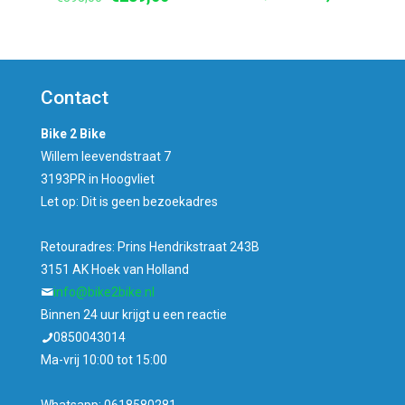
prijs
prijs
prijs
prijs
was:
is:
was:
is:
€399,00.
€339,00
€395,00.
€289,00.
Contact
Bike 2 Bike
Willem leevendstraat 7
3193PR in Hoogvliet
Let op: Dit is geen bezoekadres
Retouradres: Prins Hendrikstraat 243B
3151 AK Hoek van Holland
info@bike2bike.nl
Binnen 24 uur krijgt u een reactie
0850043014
Ma-vrij 10:00 tot 15:00