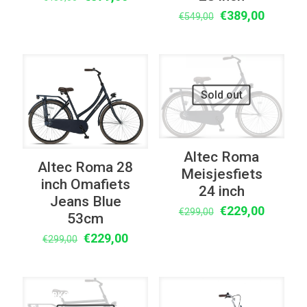
prijs
prijs
Oorspronkelijke
Huidige
€
389,00
€
549,00
was:
is:
prijs
prijs
€439,00.
€379,00.
was:
is:
€549,00.
€389,00
UITVERKOOP
UITVERKOOP
Sold out
Altec Roma
Altec Roma 28
Meisjesfiets
inch Omafiets
24 inch
Jeans Blue
Oorspronkelijke
Huidige
€
229,00
€
299,00
53cm
prijs
prijs
Oorspronkelijke
Huidige
€
229,00
€
299,00
was:
is:
prijs
prijs
€299,00.
€229,00
was:
is:
€299,00.
€229,00.
UITVERKOOP
UITVERKOOP