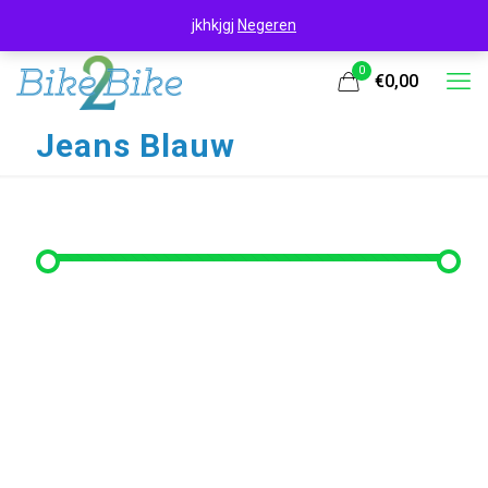
jkhkjgj
Negeren
0
€0,00
Jeans Blauw
Filter op prijs
Min. prijs
Max. prijs
Filter
Prijs:
€210
—
€390
Filter op