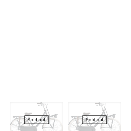
Elke Versnellingen
Filter op
Elke Remsysteem
Filter op
Elke Verlichting
UITVERKOOP
UITVERKOOP
Sold out
Sold out