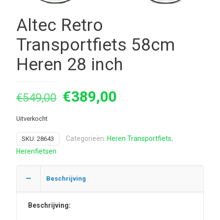
Altec Retro
Transportfiets 58cm
Heren 28 inch
Oorspronkelijke
Huidige
€
389,00
€
549,00
prijs
prijs
Uitverkocht
was:
is:
€549,00.
€389,00.
Categorieën:
Heren Transportfiets
,
SKU:
28643
Herenfietsen
Beschrijving
Beschrijving: