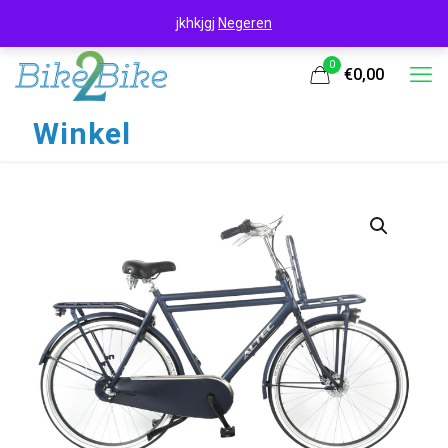
jkhkjgj
Negeren
0
€0,00
Winkel
UITVERKOOP