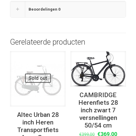
Beoordelingen
0
Gerelateerde producten
UITVERKOOP
UITVERKOOP
Sold out
CAMBRIDGE
Herenfiets 28
inch zwart 7
Altec Urban 28
versnellingen
inch Heren
50/54 cm
Transportfiets
Oorspronkelijke
Huidige
€
369,00
€
399,00