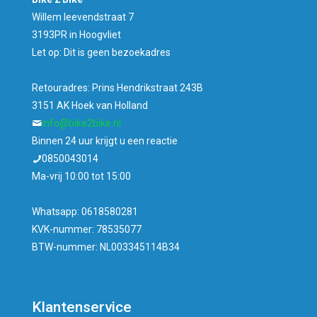
Willem leevendstraat 7
3193PR in Hoogvliet
Let op: Dit is geen bezoekadres
Retouradres: Prins Hendrikstraat 243B
3151 AK Hoek van Holland
info@bike2bike.nl
Binnen 24 uur krijgt u een reactie
0850043014
Ma-vrij 10:00 tot 15:00
Whatsapp: 0618580281
KVK-nummer: 78535077
BTW-nummer: NL003345114B34
Klantenservice