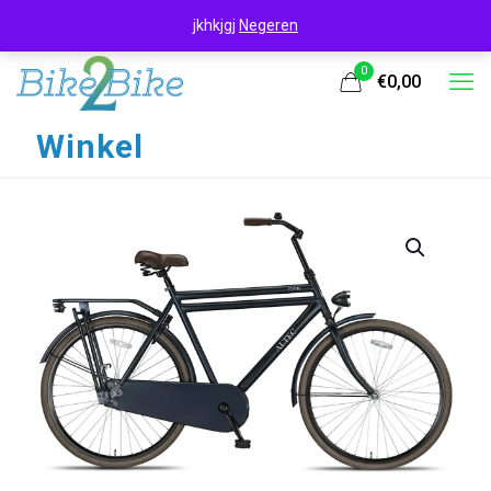
jkhkjgj
Negeren
0
€0,00
Winkel
UITVERKOOP