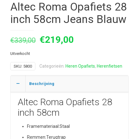
Altec Roma Opafiets 28
inch 58cm Jeans Blauw
Oorspronkelijke
Huidige
€
219,00
€
339,00
prijs
prijs
Uitverkocht
was:
is:
€339,00.
€219,00.
Categorieën:
Heren Opafiets
,
Herenfietsen
SKU:
5800
Beschrijving
Altec Roma Opafiets 28
inch 58cm
Framemateriaal:
Staal
Remmen:
Terugtrap