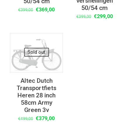
versnellingen
50/54 cm
50/54 cm
Oorspronkelijke
Huidige
€
369,00
€
399,00
Oorspronkelijke
Huidige
€
299,00
prijs
prijs
€
399,00
prijs
prijs
was:
is:
was:
is:
€399,00.
€369,00.
€399,00.
€299,00
UITVERKOOP
Sold out
Altec Dutch
Transportfiets
Heren 28 inch
58cm Army
Green 3v
Oorspronkelijke
Huidige
€
379,00
€
499,00
prijs
prijs