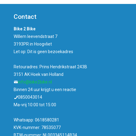
was:
is:
€499,00.
€379,00.
Contact
Bike 2 Bike
Willem leevendstraat 7
3193PR in Hoogvliet
Let op: Dit is geen bezoekadres
Retouradres: Prins Hendrikstraat 243B
3151 AK Hoek van Holland
info@bike2bike.nl
Binnen 24 uur krijgt u een reactie
0850043014
Ma-vrij 10:00 tot 15:00
Whatsapp: 0618580281
KVK-nummer: 78535077
BTW-nummer: NL003345114B34