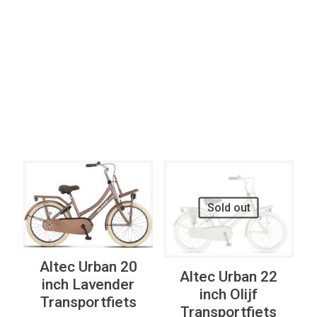
Elke Remsysteem
Filter op
Elke Verlichting
UITVERKOOP
UITVERKOOP
Sold out
Altec Urban 20
Altec Urban 22
inch Lavender
inch Olijf
Transportfiets
Transportfiets