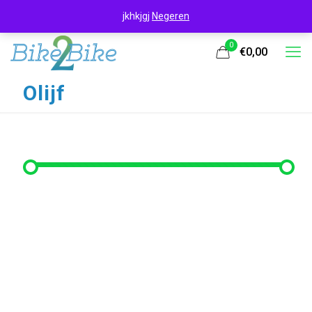
jkhkjgj
Negeren
0
€0,00
Olijf
Filter op prijs
Min. prijs
Max. prijs
Filter
Prijs:
€250
—
€280
Filter op