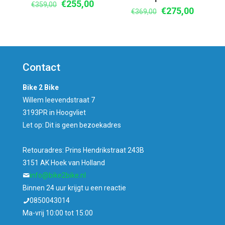
Oorspronkelijke
Huidige
€
255,00
€
359,00
Oorspronkelijke
Huidige
€
275,00
€
369,00
prijs
prijs
prijs
prijs
was:
is:
was:
is:
€359,00.
€255,00.
€369,00.
€275,00
Contact
Bike 2 Bike
Willem leevendstraat 7
3193PR in Hoogvliet
Let op: Dit is geen bezoekadres
Retouradres: Prins Hendrikstraat 243B
3151 AK Hoek van Holland
info@bike2bike.nl
Binnen 24 uur krijgt u een reactie
0850043014
Ma-vrij 10:00 tot 15:00