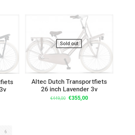
prijs
prijs
ijs
was:
is:
€449,00.
€355,00.
55,00.
UITVERKOOP
Sold out
Altec Dutch Transportfiets
fiets
26 inch Lavender 3v
 3v
Oorspronkelijke
Huidige
lijke
idige
€
355,00
€
449,00
prijs
prijs
ijs
was:
is:
€449,00.
€355,00.
55,00.
6