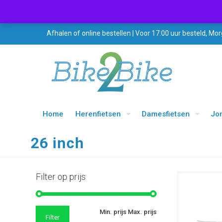
Afhalen of online bestellen | Voor 17:00 uur besteld, Mor
Home
Herenfietsen
Damesfietsen
Jo
26 inch
Filter op prijs
UITVERKOOP
Min. prijs
Max. prijs
Filter