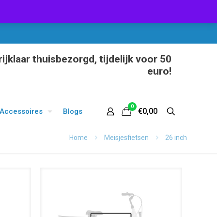
ijklaar thuisbezorgd, tijdelijk voor 50
euro!
0
€0,00
Accessoires
Blogs
Home
Meisjesfietsen
26 inch
UITVERKOOP