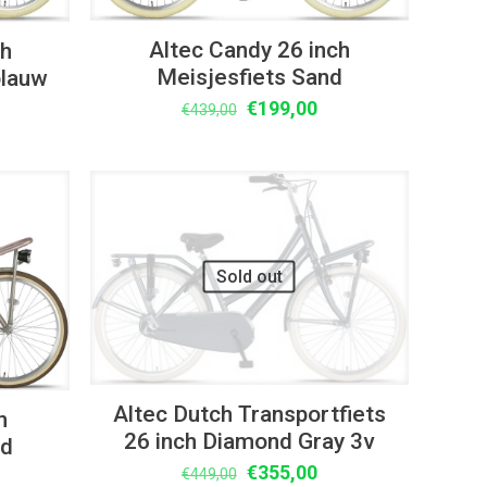
Altec Candy 26 inch
ch
Meisjesfiets Sand
blauw
Oorspronkelijke
Huidige
€
199,00
lijke
idige
€
439,00
prijs
prijs
ijs
was:
is:
€439,00.
€199,00.
99,00.
UITVERKOOP
Sold out
Altec Dutch Transportfiets
h
26 inch Diamond Gray 3v
nd
Oorspronkelijke
Huidige
€
355,00
lijke
idige
€
449,00