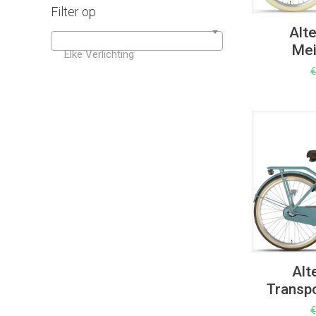
Filter op
Alt
Mei
Elke Verlichting
UITVERKOOP
Alt
Transpo