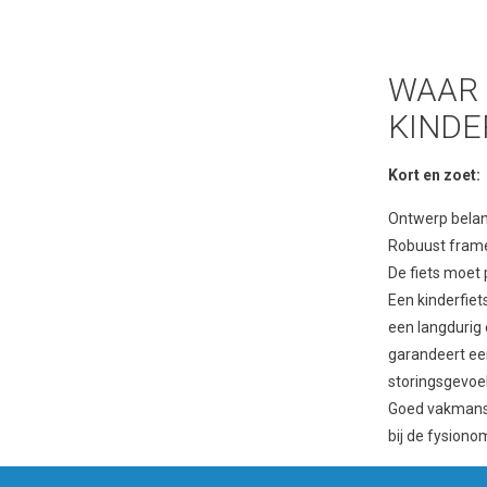
WAAR 
KINDE
Kort en zoet:
Ontwerp belan
Robuust frame 
De fiets moet 
Een kinderfiets
een langdurig 
garandeert een
storingsgevoel
Goed vakmansch
bij de fysiono