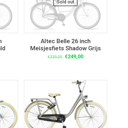
Sold out
h
Altec Belle 26 inch
ld
Meisjesfiets Shadow Grijs
Oorspronkelijke
Huidige
€
249,00
€
339,00
lijke
idige
prijs
prijs
ijs
was:
is:
€339,00.
€249,00.
49,00.
UITVERKOOP