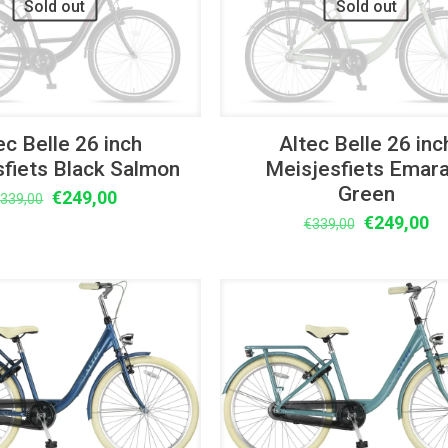
Sold out
Sold out
ec Belle 26 inch
Altec Belle 26 inc
fiets Black Salmon
Meisjesfiets Emara
Green
Oorspronkelijke
Huidige
€
249,00
€
339,00
prijs
prijs
Oorspronke
Hu
€
249,00
€
339,00
was:
is:
prijs
pr
€339,00.
€249,00.
was:
is:
€339,00.
€2
UITVERKOOP