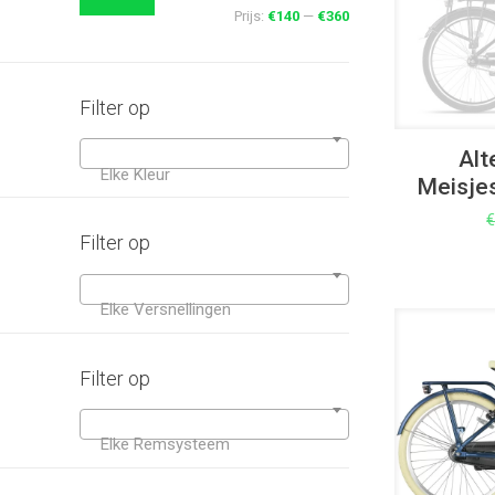
Prijs:
€140
—
€360
Filter op
Alt
Elke Kleur
Meisjes
Filter op
Elke Versnellingen
UITVERKOOP
Filter op
Elke Remsysteem