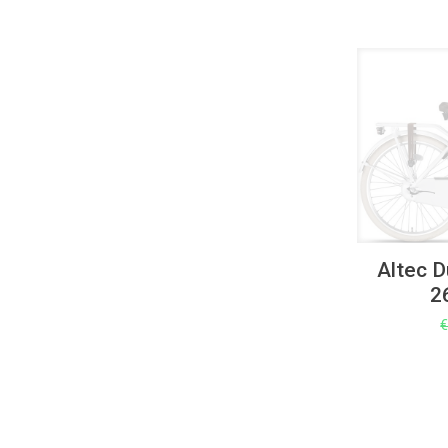
UITVERKOOP
Altec D
2