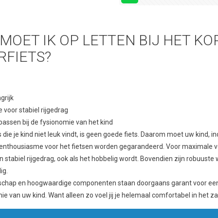
MOET IK OP LETTEN BIJ HET KO
RFIETS?
grijk
voor stabiel rijgedrag
passen bij de fysionomie van het kind
 die je kind niet leuk vindt, is geen goede fiets. Daarom moet uw kind, in
enthousiasme voor het fietsen worden gegarandeerd. Voor maximale vei
 stabiel rijgedrag, ook als het hobbelig wordt. Bovendien zijn robuust
ig.
ap en hoogwaardige componenten staan ​​doorgaans garant voor een hoo
mie van uw kind. Want alleen zo voel jij je helemaal comfortabel in het za