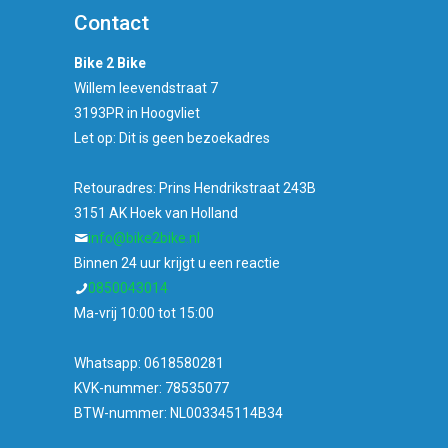
Contact
Bike 2 Bike
Willem leevendstraat 7
3193PR in Hoogvliet
Let op: Dit is geen bezoekadres
Retouradres: Prins Hendrikstraat 243B
3151 AK Hoek van Holland
info@bike2bike.nl
Binnen 24 uur krijgt u een reactie
0850043014
Ma-vrij 10:00 tot 15:00
Whatsapp: 0618580281
KVK-nummer: 78535077
BTW-nummer: NL003345114B34