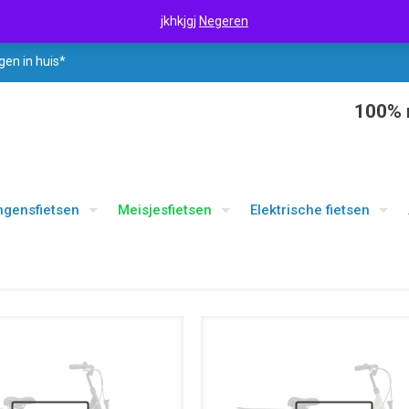
jkhkjgj
Negeren
gen in huis*
100% r
ngensfietsen
Meisjesfietsen
Elektrische fietsen
UITVERKOOP