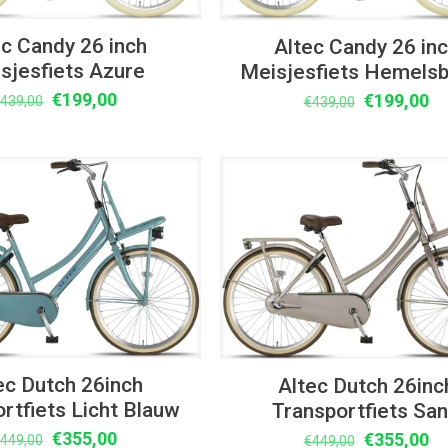
ec Candy 26 inch
Altec Candy 26 in
sjesfiets Azure
Meisjesfiets Hemels
Oorspronkelijke
Huidige
€
199,00
Oorspronke
Hu
€
199,00
€
439,00
€
439,00
prijs
prijs
prijs
pr
was:
is:
was:
is:
€439,00.
€199,00.
€439,00.
€1
UITVERKOOP
ec Dutch 26inch
Altec Dutch 26inc
rtfiets Licht Blauw
Transportfiets Sa
Oorspronkelijke
Huidige
€
355,00
Oorspronke
Hu
€
355,00
€
449,00
€
449,00