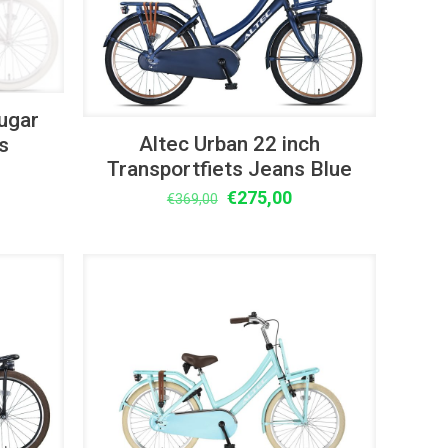
Sugar
Altec Urban 22 inch
s
Transportfiets Jeans Blue
lijke
idige
Oorspronkelijke
Huidige
ijs
€
275,00
€
369,00
prijs
prijs
was:
is:
75,00.
€369,00.
€275,00.
UITVERKOOP