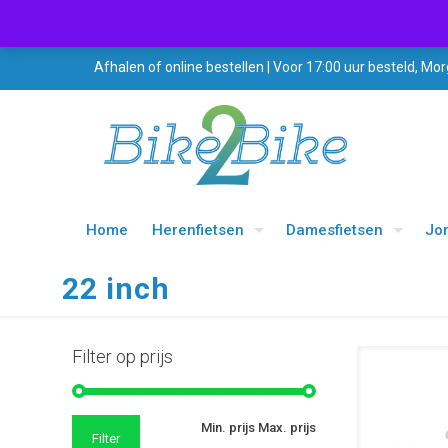
Afhalen of online bestellen | Voor 17:00 uur besteld, Mor
Home
Herenfietsen
Damesfietsen
Jo
22 inch
Filter op prijs
UITVERKOOP
Min. prijs
Max. prijs
Filter