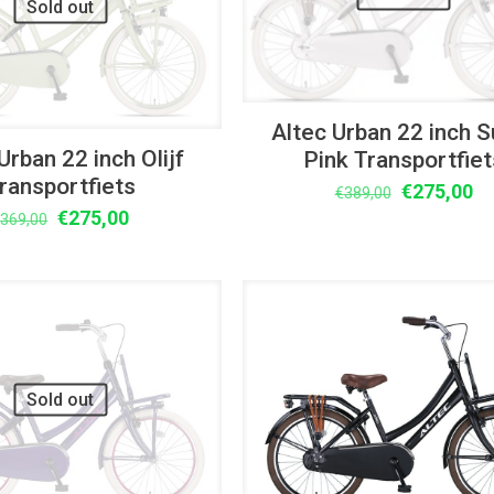
Sold out
Altec Urban 22 inch 
Urban 22 inch Olijf
Pink Transportfiet
ransportfiets
Oorspronke
Hu
€
275,00
€
389,00
Oorspronkelijke
Huidige
prijs
pr
€
275,00
€
369,00
prijs
prijs
was:
is:
was:
is:
€389,00.
€2
€369,00.
€275,00.
UITVERKOOP
Sold out