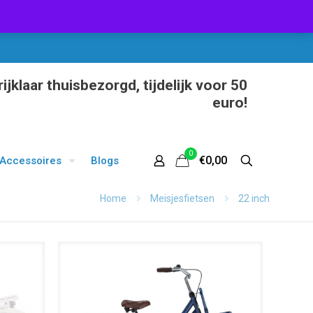
ijklaar thuisbezorgd, tijdelijk voor 50
euro!
0
€0,00
Accessoires
Blogs
Home
Meisjesfietsen
22 inch
UITVERKOOP