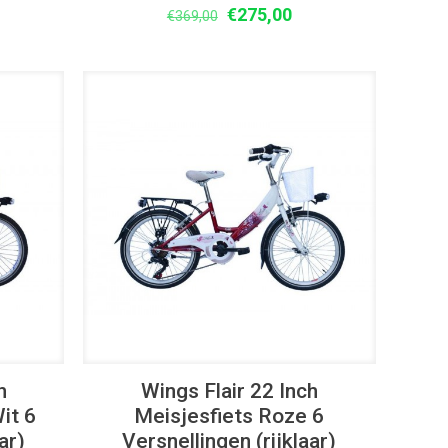
lijke
idige
Oorspronkelijke
Huidige
€
275,00
€
369,00
ijs
prijs
prijs
was:
is:
75,00.
€369,00.
€275,00.
UITVERKOOP
h
Wings Flair 22 Inch
it 6
Meisjesfiets Roze 6
ar)
Versnellingen (rijklaar)