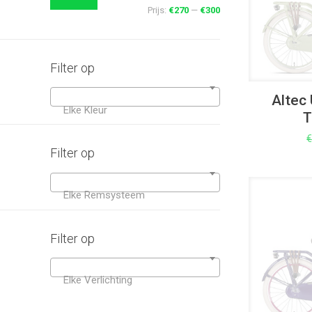
Prijs:
€270
—
€300
Filter op
Altec 
Elke Kleur
T
Filter op
Elke Remsysteem
UITVERKOOP
Filter op
Elke Verlichting