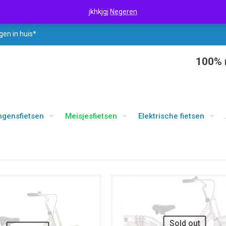
jkhkjgj
Negeren
gen in huis*
100% r
ngensfietsen
Meisjesfietsen
Elektrische fietsen
UITVERKOOP
Sold out