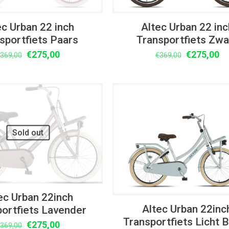
ec Urban 22 inch
Altec Urban 22 inc
sportfiets Paars
Transportfiets Zwa
Oorspronkelijke
Huidige
Oorspronke
Hu
€
275,00
€
275,00
€
369,00
€
369,00
prijs
prijs
prijs
pr
was:
is:
was:
is:
€369,00.
€275,00.
€369,00.
€2
UITVERKOOP
Sold out
ec Urban 22inch
Altec Urban 22inc
portfiets Lavender
Transportfiets Licht 
Oorspronkelijke
Huidige
€
275,00
€
369,00