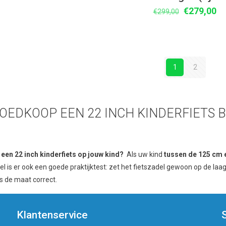
Oorspronke
Hu
€
279,00
€
299,00
prijs
pr
was:
is:
€299,00.
€2
1
2
EDKOOP EEN 22 INCH KINDERFIETS BIJ
een 22 inch kinderfiets op jouw kind?
Als uw kind
tussen de 125 cm 
jfel is er ook een goede praktijktest: zet het fietszadel gewoon op de la
is de maat correct.
Klantenservice