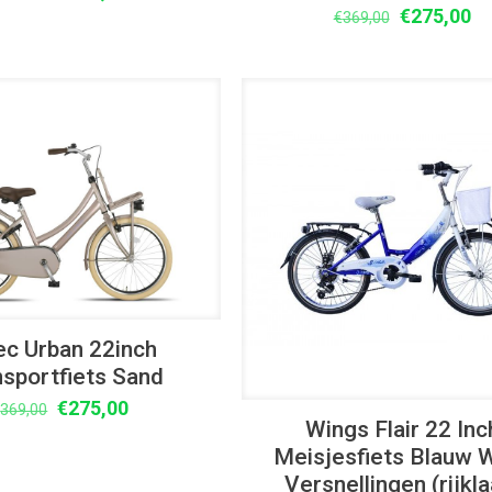
Oorspronke
Hu
€
275,00
prijs
prijs
€
369,00
prijs
pr
was:
is:
was:
is:
€369,00.
€275,00.
€369,00.
€2
UITVERKOOP
ec Urban 22inch
nsportfiets Sand
Oorspronkelijke
Huidige
€
275,00
€
369,00
Wings Flair 22 Inc
prijs
prijs
Meisjesfiets Blauw W
was:
is:
Versnellingen (rijkla
€369,00.
€275,00.