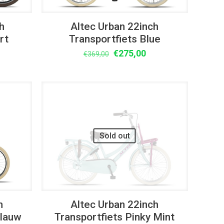
h
Altec Urban 22inch
rt
Transportfiets Blue
lijke
idige
Oorspronkelijke
Huidige
€
275,00
€
369,00
ijs
prijs
prijs
was:
is:
75,00.
€369,00.
€275,00.
UITVERKOOP
Sold out
h
Altec Urban 22inch
Blauw
Transportfiets Pinky Mint