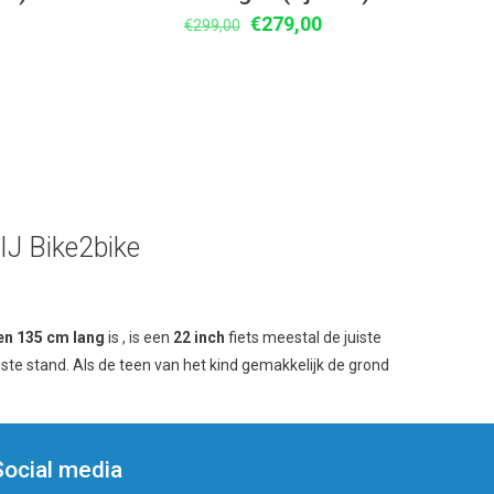
lijke
idige
Oorspronkelijke
Huidige
€
279,00
€
299,00
ijs
prijs
prijs
was:
is:
79,00.
€299,00.
€279,00.
 Bike2bike
en 135 cm lang
is , is een
22 inch
fiets meestal de juiste
agste stand. Als de teen van het kind gemakkelijk de grond
Social media