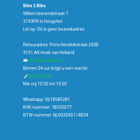
Bike 2 Bike
Willem leevendstraat 7
3193PR in Hoogvliet
Let op: Dit is geen bezoekadres
Retouradres: Prins Hendrikstraat 243B
3151 AK Hoek van Holland
info@bike2bike.nl
Binnen 24 uur krijgt u een reactie
0850043014
Ma-vrij 10:00 tot 15:00
Whatsapp: 0618580281
KVK-nummer: 78535077
BTW-nummer: NL003345114B34