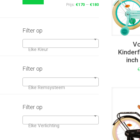
Prijs:
€170
—
€180
Filter op
Vo
Elke Kleur
Kinderf
inch
Filter op
Elke Remsysteem
UITVERKOOP
Filter op
Elke Verlichting