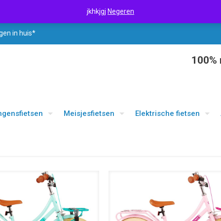
jkhkjgj
Negeren
gen in huis*
100% r
ngensfietsen
Meisjesfietsen
Elektrische fietsen
UITVERKOOP