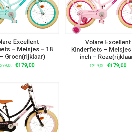
lare Excellent
Volare Excellent
iets – Meisjes – 18
Kinderfiets – Meisjes
 – Groen(rijklaar)
inch – Roze(rijklaa
Oorspronkelijke
Huidige
€
179,00
Oorspronke
Hu
€
179,00
€
299,00
€
299,00
prijs
prijs
prijs
pr
was:
is:
was:
is:
€299,00.
€179,00.
€299,00.
€1