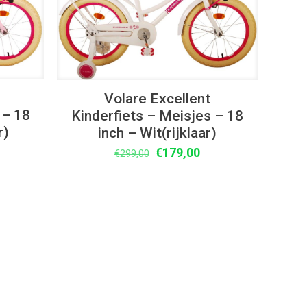
Volare Excellent
 – 18
Kinderfiets – Meisjes – 18
r)
inch – Wit(rijklaar)
lijke
idige
Oorspronkelijke
Huidige
€
179,00
€
299,00
ijs
prijs
prijs
was:
is:
79,00.
€299,00.
€179,00.