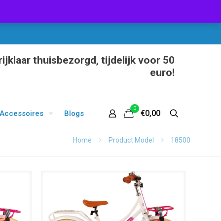
ijklaar thuisbezorgd, tijdelijk voor 50
euro!
0
€0,00
Accessoires
Blogs
Home
Product Model
18500
UITVERKOOP