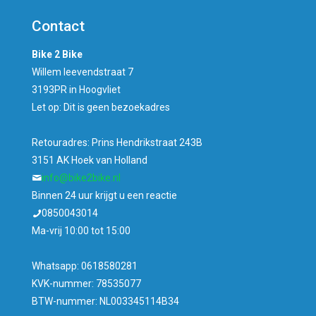
Contact
Bike 2 Bike
Willem leevendstraat 7
3193PR in Hoogvliet
Let op: Dit is geen bezoekadres
Retouradres: Prins Hendrikstraat 243B
3151 AK Hoek van Holland
info@bike2bike.nl
Binnen 24 uur krijgt u een reactie
0850043014
Ma-vrij 10:00 tot 15:00
Whatsapp: 0618580281
KVK-nummer: 78535077
BTW-nummer: NL003345114B34