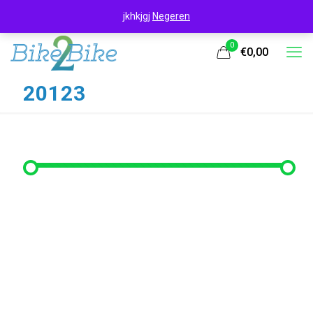
jkhkjgj
Negeren
0
€0,00
20123
Filter op prijs
Min. prijs
Max. prijs
Filter
Prijs:
€240
—
€250
Filter op