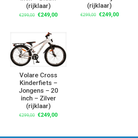
(rijklaar)
(rijklaar)
Oorspronkelijke
Huidige
Oorspronkelijke
Huidige
€
249,00
€
249,00
€
299,00
€
299,00
prijs
prijs
prijs
prijs
was:
is:
was:
is:
€299,00.
€249,00
€299,00.
€249,00.
UITVERKOOP
Volare Cross
Kinderfiets –
Jongens – 20
inch – Zilver
(rijklaar)
Oorspronkelijke
Huidige
€
249,00
€
299,00
prijs
prijs
was:
is:
€299,00.
€249,00.