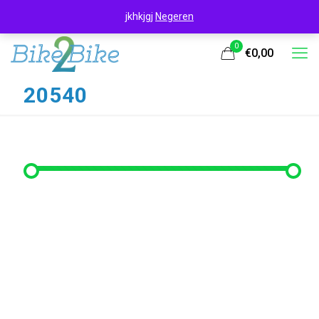
jkhkjgj
Negeren
0
€0,00
20540
Filter op prijs
Min. prijs
Max. prijs
Filter
Prijs:
€260
—
€270
Filter op