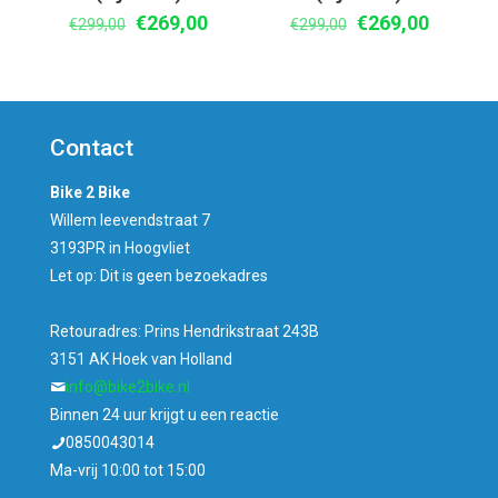
Oorspronkelijke
Huidige
Oorspronkelijke
Huidige
€
269,00
€
269,00
€
299,00
€
299,00
prijs
prijs
prijs
prijs
was:
is:
was:
is:
€299,00.
€269,00.
€299,00.
€269,00
Contact
Bike 2 Bike
Willem leevendstraat 7
3193PR in Hoogvliet
Let op: Dit is geen bezoekadres
Retouradres: Prins Hendrikstraat 243B
3151 AK Hoek van Holland
info@bike2bike.nl
Binnen 24 uur krijgt u een reactie
0850043014
Ma-vrij 10:00 tot 15:00