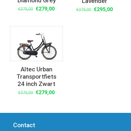
Diamond Grey
Lavender
Oorspronkelijke
Huidige
€
279,00
Oorspronkelijke
Huidige
€
295,00
€
375,00
€
375,00
prijs
prijs
prijs
prijs
was:
is:
was:
is:
€375,00.
€279,00.
€375,00.
€295,00
UITVERKOOP
Altec Urban
Transportfiets
24 inch Zwart
Oorspronkelijke
Huidige
€
279,00
€
375,00
prijs
prijs
was:
is:
€375,00.
€279,00.
Contact