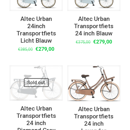
Altec Urban
Altec Urban
24inch
Transportfiets
Transportfiets
24 inch Blauw
Licht Blauw
Oorspronkelijke
Huidige
€
279,00
€
375,00
Oorspronkelijke
Huidige
prijs
prijs
€
279,00
€
385,00
prijs
prijs
was:
is:
was:
is:
€375,00.
€279,00
€385,00.
€279,00.
UITVERKOOP
UITVERKOOP
Sold out
Altec Urban
Altec Urban
Transportfiets
Transportfiets
24 inch
24 inch