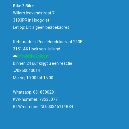
Bike 2 Bike
Willem leevendstraat 7
3193PR in Hoogvliet
Let op: Dit is geen bezoekadres
Retouradres: Prins Hendrikstraat 243B
3151 AK Hoek van Holland
info@bike2bike.nl
Binnen 24 uur krijgt u een reactie
0850043014
Ma-vrij 10:00 tot 15:00
Whatsapp: 0618580281
KVK-nummer: 78535077
BTW-nummer: NL003345114B34