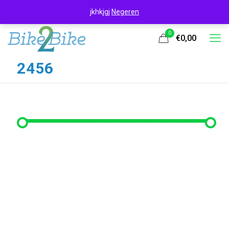
jkhkjgj
Negeren
0
€0,00
2456
Filter op prijs
Min. prijs
Max. prijs
Filter
Prijs:
€270
—
€300
Filter op