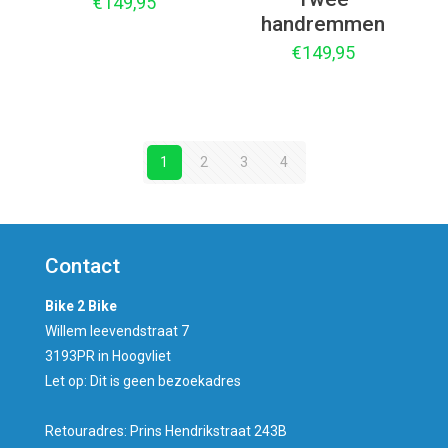
€
149,95
handremmen
€
149,95
1
2
3
4
Contact
Bike 2 Bike
Willem leevendstraat 7
3193PR in Hoogvliet
Let op: Dit is geen bezoekadres
Retouradres: Prins Hendrikstraat 243B