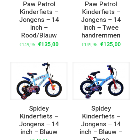
Paw Patrol
Paw Patrol
Kinderfiets –
Kinderfiets –
Jongens – 14
Jongens – 14
inch –
inch – Twee
Rood/Blauw
handremmen
Oorspronkelijke
Huidige
Oorspronkelijke
Huidige
€
135,00
€
135,00
€
149,95
€
149,95
prijs
prijs
prijs
prijs
was:
is:
was:
is:
€149,95.
€135,00.
€149,95.
€135,00
Spidey
Spidey
Kinderfiets –
Kinderfiets –
Jongens – 14
Jongens – 14
inch – Blauw
inch – Blauw –
Twee