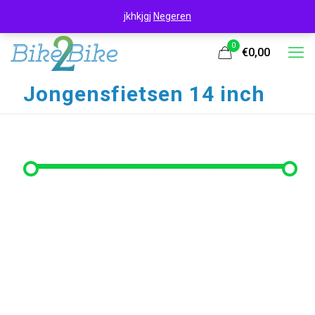
jkhkjgj
Negeren
0
€0,00
Jongensfietsen 14 inch
Filter op prijs
Min. prijs
Max. prijs
Filter
Prijs:
€110
—
€170
Filter op