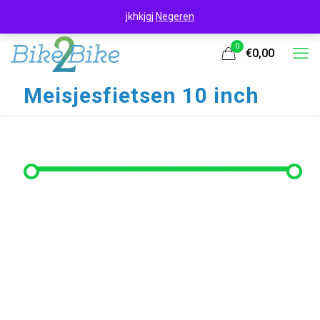
jkhkjgj
Negeren
0
€0,00
Meisjesfietsen 10 inch
Filter op prijs
Min. prijs
Max. prijs
Filter
Prijs:
€70
—
€100
Filter op