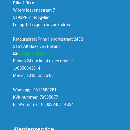
Bike 2 Bike
Willem leevendstraat 7
3193PR in Hoogvliet
Let op: Dit is geen bezoekadres
Retouradres: Prins Hendrikstraat 243B
3151 AK Hoek van Holland
info@bike2bike.nl
Binnen 24 uur krijgt u een reactie
0850043014
Ma-vrij 10:00 tot 15:00
Whatsapp: 0618580281
KVK-nummer: 78535077
BTW-nummer: NL003345114B34
Klantenservice