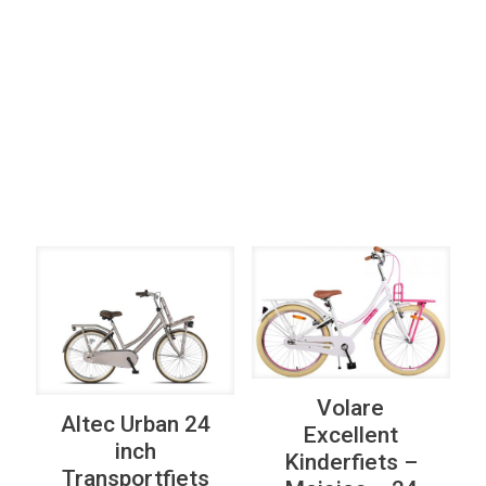
Elke Kleur
Filter op
Elke Versnellingen
UITVERKOOP
Volare
Altec Urban 24
Excellent
inch
Kinderfiets –
Transportfiets