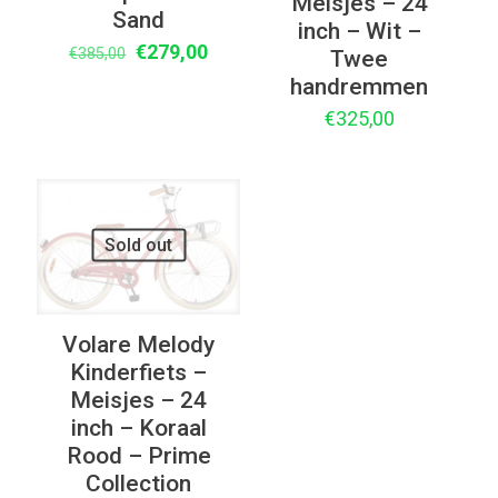
Meisjes – 24
Sand
inch – Wit –
Oorspronkelijke
Huidige
€
279,00
€
385,00
Twee
prijs
prijs
handremmen
was:
is:
€
325,00
€385,00.
€279,00.
Sold out
Volare Melody
Kinderfiets –
Meisjes – 24
inch – Koraal
Rood – Prime
Collection