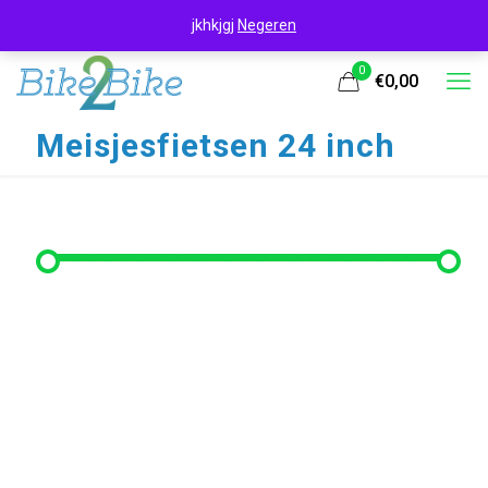
jkhkjgj
Negeren
0
€0,00
Meisjesfietsen 24 inch
Filter op prijs
Min. prijs
Max. prijs
Filter
Prijs:
€270
—
€330
Filter op